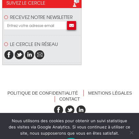
SUIVEZ LE CERCLE
RECEVEZ NOTRE NEWSLETTER
LE CERCLE EN RÉSEAU
POLITIQUE DE CONFIDENTIALITÉ
MENTIONS LÉGALES
CONTACT
recevez nos newsletters
Nous utilisons des cookies pour obtenir un suivi statistique
des visites via Google Analytics. Si vous continuez à utiliser ce
site, nous supposerons que vous en êtes satisfait.