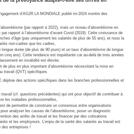
 de la prévoyance adapte-t-elle ses offres en
l’engagement d’AG2R LA MONDIALE publié mi-2024 montre des
’absentéisme (par rapport à 2022), mais un niveau d’absentéisme en
s par rapport à l’absentéisme d’avant Covid (2019). Cette croissance de
anches d’âge (pas uniquement les salariés de plus de 55 ans), et nous la
ariés non-cadres que les cadres,
e longue durée (de plus de 90 jours) et un taux d’absentéisme de longue
en cinq ans). Cette tendance est inquiétante car au-delà de trois années
 classement en invalidité est élevée,
 et de plus en plus important d’absentéisme nécessitant la mise en
au travail (QVT) spécifiques.
ploie des actions spécifiques dans les branches professionnelles et
travail (cf. questions précédentes) qui ont pour objectif de contribuer à
tre les maladies professionnelles,
e est de permettre de construire un consensus entre organisations
s pour analyser les causes de l’absentéisme, poser un diagnostic
ention des arrêts de travail et les financer par des cotisations
riés et les employeurs. L’enjeu de la santé des salariés au travail est
é des entreprises !