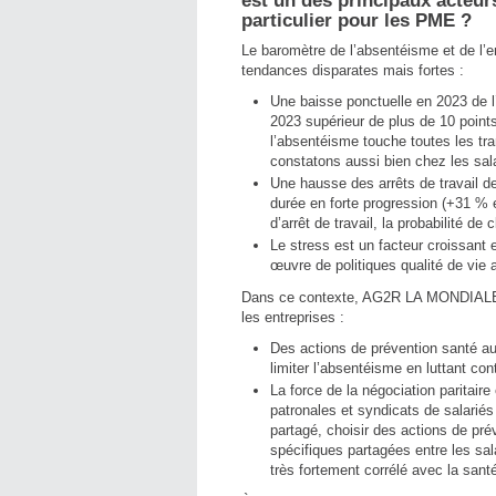
est un des principaux acteurs
particulier pour les PME ?
Le baromètre de l’absentéisme et de 
tendances disparates mais fortes :
Une baisse ponctuelle en 2023 de l
2023 supérieur de plus de 10 point
l’absentéisme touche toutes les tr
constatons aussi bien chez les sal
Une hausse des arrêts de travail d
durée en forte progression (+31 % 
d’arrêt de travail, la probabilité de
Le stress est un facteur croissant
œuvre de politiques qualité de vie 
Dans ce contexte, AG2R LA MONDIALE dé
les entreprises :
Des actions de prévention santé au 
limiter l’absentéisme en luttant con
La force de la négociation paritair
patronales et syndicats de salarié
partagé, choisir des actions de prév
spécifiques partagées entre les sala
très fortement corrélé avec la sant