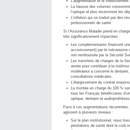
L’augmentation et le vieillissement 
La hausse des volumes consommés (
l’optique et plus récemment les dé
L’inflation qui se traduit par des re
professionnels de santé.
Si l’Assurance Maladie prend en charge
très significativement impactées :
Les complémentaires financent une 
accroissement) par le mécanisme du
non remboursée par la Sécurité Soc
Les transferts de charges de la Sé
année pour contribuer à la maîtrise
modérateur a concerné le dentaire,
consultations médicales,
L’élargissement du contrat responsa
La montée en charge du 100 % santé
tous les Français bénéficiaires d’u
optique, dentaire et audioprothèse
Face à ces augmentations récurrentes
agissent à plusieurs niveaux :
Sur le plan institutionnel, nous tra
prestations de santé dont le coût 