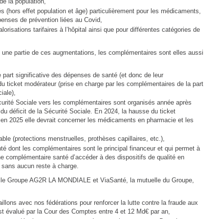
de la population,
hors effet population et âge) particulièrement pour les médicaments,
penses de prévention liées au Covid,
valorisations tarifaires à l’hôpital ainsi que pour différentes catégories de
 une partie de ces augmentations, les complémentaires sont elles aussi
part significative des dépenses de santé (et donc de leur
 ticket modérateur (prise en charge par les complémentaires de la part
iale),
curité Sociale vers les complémentaires sont organisés année après
 du déficit de la Sécurité Sociale. En 2024, la hausse du ticket
 en 2025 elle devrait concerner les médicaments en pharmacie et les
ble (protections menstruelles, prothèses capillaires, etc.),
 dont les complémentaires sont le principal financeur et qui permet à
ne complémentaire santé d’accéder à des dispositifs de qualité en
s sans aucun reste à charge.
, le Groupe AG2R LA MONDIALE et ViaSanté, la mutuelle du Groupe,
vaillons avec nos fédérations pour renforcer la lutte contre la fraude aux
est évalué par la Cour des Comptes entre 4 et 12 Md€ par an,