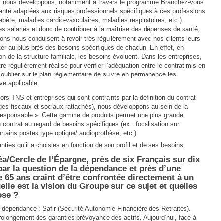
es nous développons, notamment à travers le programme Branchez-vous
anté adaptées aux risques professionnels spécifiques à ces professions
bète, maladies cardio-vasculaires, maladies respiratoires, etc.).
 des salariés et donc de contribuer à la maîtrise des dépenses de santé,
ons nous conduisent à revoir très régulièrement avec nos clients leurs
ter au plus près des besoins spécifiques de chacun. En effet, en
on de la structure familiale, les besoins évoluent. Dans les entreprises,
e régulièrement réalisé pour vérifier l’adéquation entre le contrat mis en
s oublier sur le plan règlementaire de suivre en permanence les
ve applicable.
(hors TNS et entreprises qui sont contraints par la définition du contrat
ges fiscaux et sociaux rattachés), nous développons au sein de la
 responsable ». Cette gamme de produits permet une plus grande
u contrat au regard de besoins spécifiques (ex : focalisation sur
ertains postes type optique/ audioprothèse, etc.).
nties qu’il a choisies en fonction de son profil et de ses besoins.
a/Cercle de l’Épargne, près de six Français sur dix
par la question de la dépendance et près d’une
 65 ans craint d’être confrontée directement à un
le est la vision du Groupe sur ce sujet et quelles
ose ?
 dépendance : Safir (Sécurité Autonomie Financière des Retraités).
rolongement des garanties prévoyance des actifs. Aujourd’hui, face à