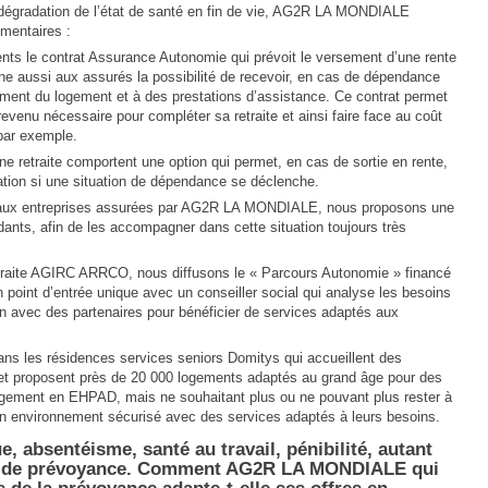
a dégradation de l’état de santé en fin de vie, AG2R LA MONDIALE
émentaires :
nts le contrat Assurance Autonomie qui prévoit le versement d’une rente
ne aussi aux assurés la possibilité de recevoir, en cas de dépendance
gement du logement et à des prestations d’assistance. Ce contrat permet
evenu nécessaire pour compléter sa retraite et ainsi faire face au coût
par exemple.
ne retraite comportent une option qui permet, en cas de sortie en rente,
ation si une situation de dépendance se déclenche.
t aux entreprises assurées par AG2R LA MONDIALE, nous proposons une
dants, afin de les accompagner dans cette situation toujours très
 retraite AGIRC ARRCO, nous diffusons le « Parcours Autonomie » financé
 point d’entrée unique avec un conseiller social qui analyse les besoins
on avec des partenaires pour bénéficier de services adaptés aux
s les résidences services seniors Domitys qui accueillent des
t proposent près de 20 000 logements adaptés au grand âge pour des
gement en EHPAD, mais ne souhaitant plus ou ne pouvant plus rester à
d’un environnement sécurisé avec des services adaptés à leurs besoins.
, absentéisme, santé au travail, pénibilité, autant
ère de prévoyance. Comment AG2R LA MONDIALE qui