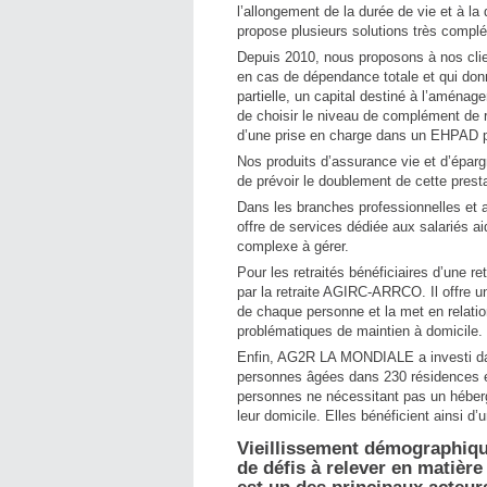
l’allongement de la durée de vie et à l
propose plusieurs solutions très compl
Depuis 2010, nous proposons à nos clie
en cas de dépendance totale et qui don
partielle, un capital destiné à l’aména
de choisir le niveau de complément de r
d’une prise en charge dans un EHPAD 
Nos produits d’assurance vie et d’éparg
de prévoir le doublement de cette prest
Dans les branches professionnelles e
offre de services dédiée aux salariés ai
complexe à gérer.
Pour les retraités bénéficiaires d’une
par la retraite AGIRC-ARRCO. Il offre un
de chaque personne et la met en relati
problématiques de maintien à domicile.
Enfin, AG2R LA MONDIALE a investi dan
personnes âgées dans 230 résidences e
personnes ne nécessitant pas un héber
leur domicile. Elles bénéficient ainsi 
Vieillissement démographique
de défis à relever en mati