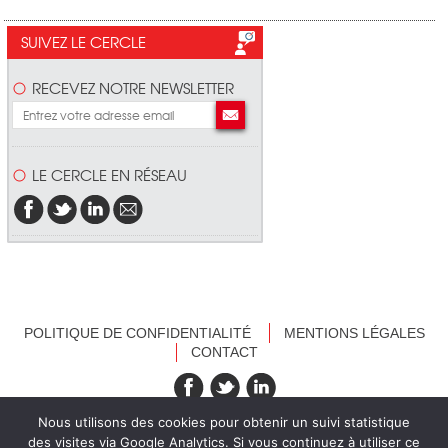
SUIVEZ LE CERCLE
RECEVEZ NOTRE NEWSLETTER
LE CERCLE EN RÉSEAU
POLITIQUE DE CONFIDENTIALITÉ
MENTIONS LÉGALES
CONTACT
recevez nos newsletters
Nous utilisons des cookies pour obtenir un suivi statistique
des visites via Google Analytics. Si vous continuez à utiliser ce