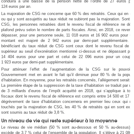
conduira à une baisse de la pension nette de l’ordre de 27 euros par
124 euros par an.
La majoration de CSG ne concerne que 60 % des retraités. Ceux qui en so
ou qui y sont assujettis au taux réduit ne subiront pas la majoration. Sont 
CSG, les personnes retraitées dont le revenu fiscal de référence ne dép
plafond prévu selon le nombre de parts fiscales. Ainsi, en 2018, ce revenu
dépasser, pour une personne seule, 11 018 euros et 16 902 euros pour un
montant est majoré de 2 942 euros par demi-part supplémentaire. Le
bénéficiant du taux réduit de CSG sont ceux dont le revenu fiscal de ré
supérieur au seuil d’exonération mentionné ci-dessus et ne dépassant pas
14 404 euros pour une part et celui de 22 096 euros pour un coupl
1 923 euros par demi-part supplémentaire.
Pour atténuer l’effet de l’augmentation de la CSG sur le pouvoir 
Gouvernement met en avant le fait qu’il diminue pour 80 % de la populat
d’habitation. En moyenne, pour les retraités concernés, l’allégement serait d
La première étape de la suppression de la taxe d’habitation se traduit par un
de 3 milliards d’euros de l’impôt acquitté en 2018, qui s’applique à tou
fiscaux dont le revenu fiscal de référence est compris entre 14 500 et 17 5
dégrèvement de taxe d’habitation concernera en premier lieu ceux qui ne
touchés par la majoration de CSG, les 40 % de retraités qui en sont exo
sont soumis au taux réduit de 3,8 %.
Un niveau de vie qui reste supérieur à la moyenne
Le niveau de vie médian (50 % sont au-dessous et 50 % au-dessus) de
excède de 3,7 % celui de l’ensemble de la population. Il s’élève à 21 080 