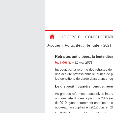
LE CERCLE
CONSEIL SCIENT
Accueil
>
Actualités
>
Retraite
>
2021
Retraites anticipées, la lente déc
RETRAITE
•
11 mai 2021
Introduit par la réforme des retraites d
une activité professionnelle jeunes de pa
les conditions de durée d’assurance req
Le dispositif carrière longue, re
Au gré des réformes successives interve
ont ainsi été durcies à partir de 2009 (
de 2010 ayant notamment entrainé un rel
nouveau, assouplies en 2012 puis en 201