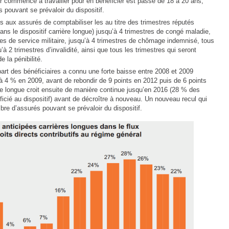
voir commencé à travailler pour en bénéficier est passé de 18 à 20 ans,
 pouvant se prévaloir du dispositif.
s aux assurés de comptabiliser les au titre des trimestres réputés
ans le dispositif carrière longue) jusqu’à 4 trimestres de congé maladie,
tres de service militaire, jusqu’à 4 trimestres de chômage indemnisé, tous
à 2 trimestres d’invalidité, ainsi que tous les trimestres qui seront
e la pénibilité.
part des bénéficiaires a connu une forte baisse entre 2008 et 2009
à 4 % en 2009, avant de rebondir de 9 points en 2012 puis de 6 points
ère longue croit ensuite de manière continue jusqu’en 2016 (28 % des
néficié au dispositif) avant de décroître à nouveau. Un nouveau recul qui
mbre d’assurés pouvant se prévaloir du dispositif.