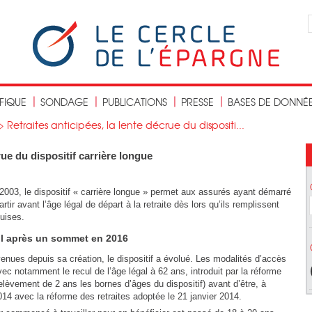
IFIQUE
SONDAGE
PUBLICATIONS
PRESSE
BASES DE DONNÉ
>
Retraites anticipées, la lente décrue du dispositi...
rue du dispositif carrière longue
e 2003, le dispositif « carrière longue » permet aux assurés ayant démarré
rtir avant l’âge légal de départ à la retraite dès lors qu’ils remplissent
uises.
cul après un sommet en 2016
nues depuis sa création, le dispositif a évolué. Les modalités d’accès
avec notamment le recul de l’âge légal à 62 ans, introduit par la réforme
èvement de 2 ans les bornes d’âges du dispositif) avant d’être, à
4 avec la réforme des retraites adoptée le 21 janvier 2014.