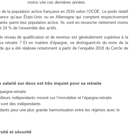
moins vite ces dernières années.
de la population active française en 2016 selon l’OCDE. Le poids relatif
rance qu’aux États-Unis ou en Allemagne qui comptent respectivement
ariés parmi leur population active. Ils sont en revanche nettement moins
nt 24 % de l’ensemble des actifs.
le niveau de qualification et de revenus est généralement supérieur à la
a retraite ? Et en matière d’épargne, se distinguent-ils du reste de la
tude qui a été réalisée notamment à partir de l’enquête 2018 du Cercle de
n salarié sur deux est très inquiet pour sa retraite
pargne-retraite
ailleurs indépendants misent sur l’immobilier et l’épargne-retraite
s sont des indépendants
ndants pour une plus grande harmonisation entre les régimes avec le
ité et sécurité