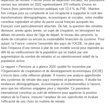
dépenses de retraite. Premier poste de dépenses sociales, les prestations
servies aux retraités en 2022 représentaient 370 milliards d’euros en
France (hors périmètre fonction publique) soit 13,4 % du PIB. Maintes
fois critiqué pour sa complexité et son incapacité à supporter le coût des
transformations démographiques, économiques et sociales, notre modèle
constitue cependant un pilier du pacte social français auxquels les
Français sont particulièrement attachés. De fait, la question des retraites
demeure, année après année, un sujet de crispation, en témoignent les
débats récurrents atour de l’âge de départ, le niveau des pensions, la
durée de cotisation ou encore la soutenabilité financière du système. Pour
autant, la France, comme l’ensemble des pays de l’OCDE, ne peut pas
faire l’impasse d’une remise à plat de son modèle social pour répondre au
défi lié au vieillissement de la population qui se traduit par une
augmentation du nombre de retraités et un ralentissement relatif de la
population active.
Le rapport «
Pensions at a glance 2025 »
publié fin novembre par
l’Organisation de coopération et de développement économiques (OCDE)
s’inscrit dans cette réflexion globale. À travers une analyse approfondie
des systèmes de retraite des pays membres et partenaires, Il étudie les
tendances démographiques, économiques et institutionnelles à l’œuvre,
ainsi que les réformes engagées pour y répondre. Ce panorama
international constitue un outil de référence pour apprécier la position
relative de la France, mesurer l’ampleur de ses spécificités et évaluer
l’efficacité de ses choix en matière de retraite.