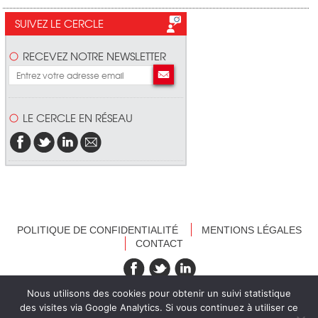
SUIVEZ LE CERCLE
RECEVEZ NOTRE NEWSLETTER
LE CERCLE EN RÉSEAU
POLITIQUE DE CONFIDENTIALITÉ
MENTIONS LÉGALES
CONTACT
recevez nos newsletters
Nous utilisons des cookies pour obtenir un suivi statistique
des visites via Google Analytics. Si vous continuez à utiliser ce