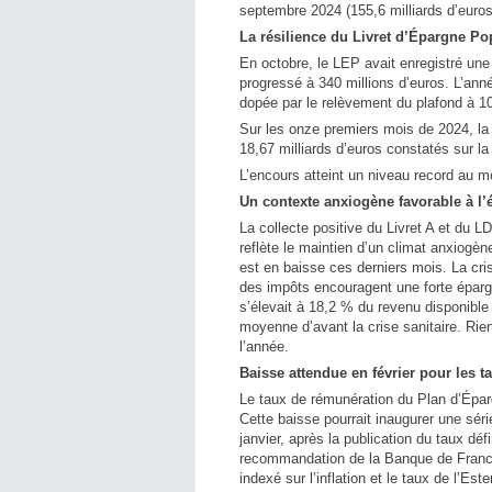
septembre 2024 (155,6 milliards d’euros
La résilience du Livret d’Épargne Po
En octobre, le LEP avait enregistré une 
progressé à 340 millions d’euros. L’anné
dopée par le relèvement du plafond à 10
Sur les onze premiers mois de 2024, la 
18,67 milliards d’euros constatés sur 
L’encours atteint un niveau record au m
Un contexte anxiogène favorable à l’
La collecte positive du Livret A et du
reflète le maintien d’un climat anxiogè
est en baisse ces derniers mois. La cris
des impôts encouragent une forte épar
s’élevait à 18,2 % du revenu disponible 
moyenne d’avant la crise sanitaire. Rien n
l’année.
Baisse attendue en février pour les 
Le taux de rémunération du Plan d’Épar
Cette baisse pourrait inaugurer une sér
janvier, après la publication du taux déf
recommandation de la Banque de France
indexé sur l’inflation et le taux de l’Es