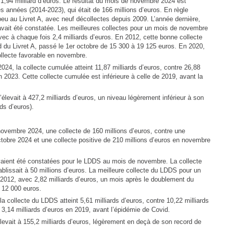
 1,94 milliard d’euros. Le résultat du mois de novembre 2024 est
s années (2014-2023), qui était de 166 millions d’euros. En règle
eu au Livret A, avec neuf décollectes depuis 2009. L’année dernière,
avait été constatée. Les meilleures collectes pour un mois de novembre
vec à chaque fois 2,4 milliards d’euros. En 2012, cette bonne collecte
nd du Livret A, passé le 1er octobre de 15 300 à 19 125 euros. En 2020,
ollecte favorable en novembre.
024, la collecte cumulée atteint 11,87 milliards d’euros, contre 26,88
 2023. Cette collecte cumulée est inférieure à celle de 2019, avant la
’élevait à 427,2 milliards d’euros, un niveau légèrement inférieur à son
ds d’euros).
novembre 2024, une collecte de 160 millions d’euros, contre une
ctobre 2024 et une collecte positive de 210 millions d’euros en novembre
vaient été constatées pour le LDDS au mois de novembre. La collecte
lissait à 50 millions d’euros. La meilleure collecte du LDDS pour un
2012, avec 2,82 milliards d’euros, un mois après le doublement du
 12 000 euros.
a collecte du LDDS atteint 5,61 milliards d’euros, contre 10,22 milliards
3,14 milliards d’euros en 2019, avant l’épidémie de Covid.
evait à 155,2 milliards d’euros, légèrement en deçà de son record de