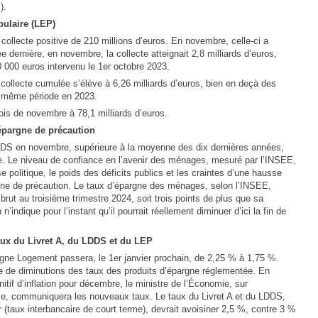
).
pulaire (LEP)
collecte positive de 210 millions d’euros. En novembre, celle-ci a
e dernière, en novembre, la collecte atteignait 2,8 milliards d’euros,
 000 euros intervenu le 1er octobre 2023.
collecte cumulée s’élève à 6,26 milliards d’euros, bien en deçà des
la même période en 2023.
ois de novembre à 78,1 milliards d’euros.
épargne de précaution
 LDDS en novembre, supérieure à la moyenne des dix dernières années,
ne. Le niveau de confiance en l’avenir des ménages, mesuré par l’INSEE,
e politique, le poids des déficits publics et les craintes d’une hausse
gne de précaution. Le taux d’épargne des ménages, selon l’INSEE,
brut au troisième trimestre 2024, soit trois points de plus que sa
’indique pour l’instant qu’il pourrait réellement diminuer d’ici la fin de
taux du Livret A, du LDDS et du LEP
gne Logement passera, le 1er janvier prochain, de 2,25 % à 1,75 %.
ie de diminutions des taux des produits d’épargne réglementée. En
initif d’inflation pour décembre, le ministre de l’Économie, sur
, communiquera les nouveaux taux. Le taux du Livret A et du LDDS,
ter (taux interbancaire de court terme), devrait avoisiner 2,5 %, contre 3 %