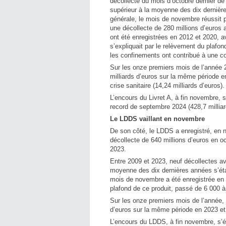
décollecte du mois d’octobre dernier de
supérieur à la moyenne des dix dernière
générale, le mois de novembre réussit p
une décollecte de 280 millions d’euros 
ont été enregistrées en 2012 et 2020, a
s’expliquait par le relèvement du plafo
les confinements ont contribué à une c
Sur les onze premiers mois de l’année 2
milliards d’euros sur la même période en
crise sanitaire (14,24 milliards d’euros).
L’encours du Livret A, à fin novembre, s
record de septembre 2024 (428,7 milliar
Le LDDS vaillant en novembre
De son côté, le LDDS a enregistré, en 
décollecte de 640 millions d’euros en o
2023.
Entre 2009 et 2023, neuf décollectes a
moyenne des dix dernières années s’étab
mois de novembre a été enregistrée en 
plafond de ce produit, passé de 6 000 à
Sur les onze premiers mois de l’année, l
d’euros sur la même période en 2023 et 
L’encours du LDDS, à fin novembre, s’él