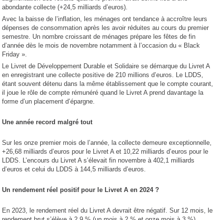
abondante collecte (+24,5 milliards d’euros).
Avec la baisse de l’inflation, les ménages ont tendance à accroître leurs
dépenses de consommation après les avoir réduites au cours du premier
semestre. Un nombre croissant de ménages prépare les fêtes de fin
d’année dès le mois de novembre notamment à l’occasion du « Black
Friday ».
Le Livret de Développement Durable et Solidaire se démarque du Livret A
en enregistrant une collecte positive de 210 millions d’euros. Le LDDS,
étant souvent détenu dans la même établissement que le compte courant,
il joue le rôle de compte rémunéré quand le Livret A prend davantage la
forme d’un placement d’épargne.
Une année record malgré tout
Sur les onze premier mois de l’année, la collecte demeure exceptionnelle,
+26,68 milliards d’euros pour le Livret A et 10,22 milliards d’euros pour le
LDDS. L’encours du Livret A s’élevait fin novembre à 402,1 milliards
d’euros et celui du LDDS à 144,5 milliards d’euros.
Un rendement réel positif pour le Livret A en 2024 ?
En 2023, le rendement réel du Livret A devrait être négatif. Sur 12 mois, le
rendement brut s’élève à 2,9 % (un mois à 2 % et onze mois à 3 %).