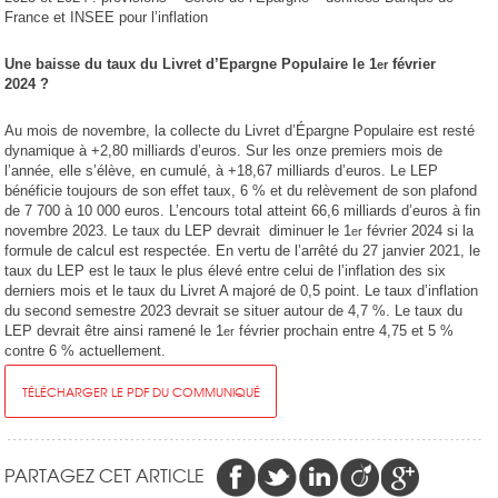
France et INSEE pour l’inflation
Une baisse du taux du Livret d’Epargne Populaire le 1
février
er
2024 ?
Au mois de novembre, la collecte du Livret d’Épargne Populaire est resté
dynamique à +2,80 milliards d’euros. Sur les onze premiers mois de
l’année, elle s’élève, en cumulé, à +18,67 milliards d’euros. Le LEP
bénéficie toujours de son effet taux, 6 % et du relèvement de son plafond
de 7 700 à 10 000 euros. L’encours total atteint 66,6 milliards d’euros à fin
novembre 2023. Le taux du LEP devrait diminuer le 1
février 2024 si la
er
formule de calcul est respectée. En vertu de l’arrêté du 27 janvier 2021, le
taux du LEP est le taux le plus élevé entre celui de l’inflation des six
derniers mois et le taux du Livret A majoré de 0,5 point. Le taux d’inflation
du second semestre 2023 devrait se situer autour de 4,7 %. Le taux du
LEP devrait être ainsi ramené le 1
février prochain entre 4,75 et 5 %
er
contre 6 % actuellement.
TÉLÉCHARGER LE PDF DU COMMUNIQUÉ
PARTAGEZ CET ARTICLE