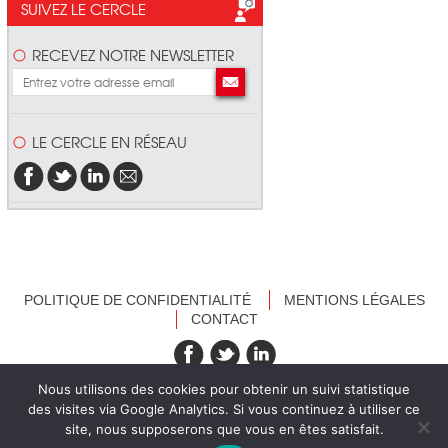
SUIVEZ LE CERCLE
RECEVEZ NOTRE NEWSLETTER
LE CERCLE EN RÉSEAU
POLITIQUE DE CONFIDENTIALITÉ
MENTIONS LÉGALES
CONTACT
recevez nos newsletters
Nous utilisons des cookies pour obtenir un suivi statistique
des visites via Google Analytics. Si vous continuez à utiliser ce
site, nous supposerons que vous en êtes satisfait.