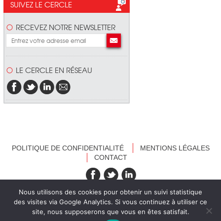
SUIVEZ LE CERCLE
RECEVEZ NOTRE NEWSLETTER
LE CERCLE EN RÉSEAU
POLITIQUE DE CONFIDENTIALITÉ
MENTIONS LÉGALES
CONTACT
recevez nos newsletters
Nous utilisons des cookies pour obtenir un suivi statistique
des visites via Google Analytics. Si vous continuez à utiliser ce
site, nous supposerons que vous en êtes satisfait.