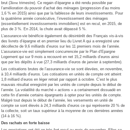
brut (3
trimestre). Ce regain d’épargne a été rendu possible par
ème
l’amélioration du pouvoir d’achat des ménages (progression d’au moins
1,6 % en 2015) ainsi que par la faiblesse de leurs investissements. Pour
la quatrième année consécutive, l’investissement des ménages
(essentiellement investissements immobiliers) est en recul, en 2015, de
plus de 3 %. En 2014, la chute avait dépassé 5 %.
L’assurance-vie bénéficie également du désintérêt des Français vis-à-vis
des livrets d’épargne et en premier lieu du Livret A qui a enregistré une
décollecte de 9,6 milliards d’euros sur les 11 premiers mois de l’année.
L’assurance-vie est simplement concurrencée par le Plan d’Epargne
Logement qui sur 9 mois a recouvré en net 15,2 milliards d’euros ainsi
que par les dépôts à vue (27,3 milliards d’euros de janvier à septembre).
Les cotisations brutes de l’assurance-vie se sont élevées, en novembre,
à 10,4 milliards d’euros. Les cotisations en unités de compte ont atteint
1,8 milliard d’euros en léger retrait par rapport à octobre. C’est le plus
mauvais résultat enregistré par les unités de compte depuis le début de
l’année. La volatilité du marché « actions » a certainement dissuadé en
cette fin d’année certains épargnants à opter pour les unités de compte.
Malgré tout depuis le début de l’année, les versements en unité de
compte se sont élevés à 24,3 milliards d’euros ce qui représente 20 % de
la collecte, soit un taux supérieur à la moyenne de ces dernières années
(14 à 16 %).
Des rachats en forte baisse
Les prestations ont été en très fort recul au mois de novembre. Elles se