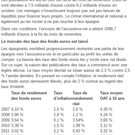
sont élevées à 7,5 milliards d’euros contre 9,2 milliards d’euros en
octobre. Les ménages n’investissant toujours pas ont peu besoin de
liquidités pour financer leurs projets. Le climat international et national a
également pu les inciter à ne pas toucher à leur épargne.
Dans ces conditions, l’encours de l’assurance-vie a atteint 1588,7
milliards d’euros à la fin du mois de novembre.
Le mercato des taux des fonds euros est lancé
Les épargnants semblent progressivement réorienter une partie de leur
épargne vers l’assurance-vie et en particulier au profit les unités de
compte. La baisse des taux des fonds euros les y incite sans nul doute.
Sur ce sujet, la saison des publications des taux a commencé avec une
légère décrue. Le taux moyen devrait se situer autour de 2,3 % contre 2,5
% l’année dernière. En prenant en compte l’inflation, le rendement réel
des fonds euros demeurent élevés, plus de 2 % surtout au regard des
taux d’intérêt.
Taux de rendement
Taux
Taux de
Taux moyen
des fonds euros
d’inflation
rendement
OAT à 10 ans
réel
2007
4,10 %
1,5 %
2,6 %
4,30 %
2008
3,90 %
2,8 %
1,1 %
4,24 %
2009
3,64 %
0,1 %
3,54%
3,65 %
2010
3,38 %
1,5 %
1,88 %
3,11 %
2011
3,02 %
2,1 %
0,92 %
3,32 %