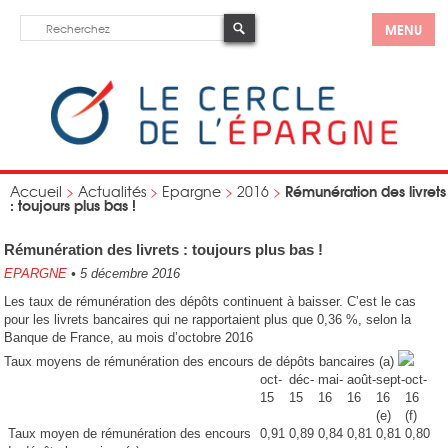
MENU
Rémunération des livrets
Accueil
>
Actualités
>
Epargne
>
2016
>
: toujours plus bas !
Rémunération des livrets : toujours plus bas !
EPARGNE
•
5 décembre 2016
Les taux de rémunération des dépôts continuent à baisser. C’est le cas
pour les livrets bancaires qui ne rapportaient plus que 0,36 %, selon la
Banque de France, au mois d’octobre 2016
Taux moyens de rémunération des encours de dépôts bancaires (a)
oct-
déc-
mai-
août-
sept-
oct-
15
15
16
16
16
16
(e)
(f)
Taux moyen de rémunération des encours
0,91
0,89
0,84
0,81
0,81
0,80