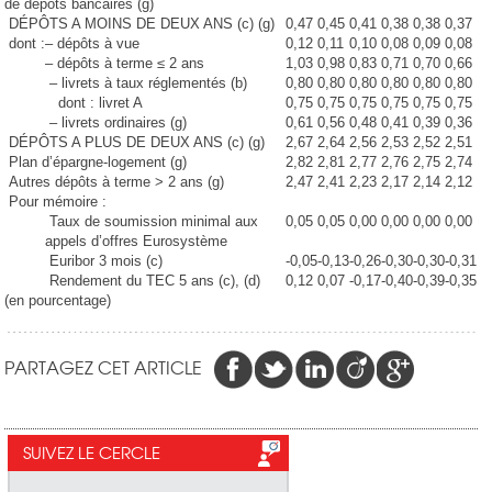
de dépôts bancaires (g)
DÉPÔTS A MOINS DE DEUX ANS (c) (g)
0,47
0,45
0,41
0,38
0,38
0,37
dont :
– dépôts à vue
0,12
0,11
0,10
0,08
0,09
0,08
– dépôts à terme ≤ 2 ans
1,03
0,98
0,83
0,71
0,70
0,66
– livrets à taux réglementés (b)
0,80
0,80
0,80
0,80
0,80
0,80
dont : livret A
0,75
0,75
0,75
0,75
0,75
0,75
– livrets ordinaires (g)
0,61
0,56
0,48
0,41
0,39
0,36
DÉPÔTS A PLUS DE DEUX ANS (c) (g)
2,67
2,64
2,56
2,53
2,52
2,51
Plan d’épargne-logement (g)
2,82
2,81
2,77
2,76
2,75
2,74
Autres dépôts à terme > 2 ans (g)
2,47
2,41
2,23
2,17
2,14
2,12
Pour mémoire :
Taux de soumission minimal aux
0,05
0,05
0,00
0,00
0,00
0,00
appels d’offres Eurosystème
Euribor 3 mois (c)
-0,05
-0,13
-0,26
-0,30
-0,30
-0,31
Rendement du TEC 5 ans (c), (d)
0,12
0,07
-0,17
-0,40
-0,39
-0,35
(en pourcentage)
PARTAGEZ CET ARTICLE
SUIVEZ LE CERCLE