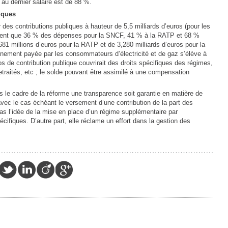
au dernier salaire est de 88 %.
iques
des contributions publiques à hauteur de 5,5 milliards d’euros (pour les
uvrent que 36 % des dépenses pour la SNCF, 41 % à la RATP et 68 %
681 millions d’euros pour la RATP et de 3,280 milliards d’euros pour la
inement payée par les consommateurs d’électricité et de gaz s’élève à
ros de contribution publique couvrirait des droits spécifiques des régimes,
etraités, etc ; le solde pouvant être assimilé à une compensation
le cadre de la réforme une transparence soit garantie en matière de
avec le cas échéant le versement d’une contribution de la part des
pas l’idée de la mise en place d’un régime supplémentaire par
pécifiques. D’autre part, elle réclame un effort dans la gestion des