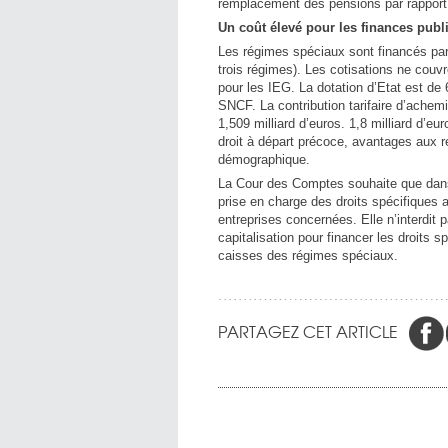
remplacement des pensions par rapport 
Un coût élevé pour les finances publ
Les régimes spéciaux sont financés par 
trois régimes). Les cotisations ne co
pour les IEG. La dotation d’Etat est de 
SNCF. La contribution tarifaire d’achem
1,509 milliard d’euros. 1,8 milliard d’eu
droit à départ précoce, avantages aux r
démographique.
La Cour des Comptes souhaite que dans 
prise en charge des droits spécifiques 
entreprises concernées. Elle n’interdit 
capitalisation pour financer les droits s
caisses des régimes spéciaux.
PARTAGEZ CET ARTICLE