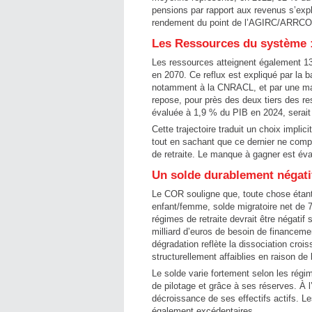
pensions par rapport aux revenus s’exp
rendement du point de l’AGIRC/ARRCO
Les Ressources du système : 
Les ressources atteignent également 1
en 2070. Ce reflux est expliqué par la 
notamment à la CNRACL, et par une mas
repose, pour près des deux tiers des res
évaluée à 1,9 % du PIB en 2024, serai
Cette trajectoire traduit un choix impli
tout en sachant que ce dernier ne com
de retraite. Le manque à gagner est éval
Un solde durablement négati
Le COR souligne que, toute chose étant 
enfant/femme, solde migratoire net de 7
régimes de retraite devrait être négatif
milliard d’euros de besoin de financeme
dégradation reflète la dissociation croi
structurellement affaiblies en raison de 
Le solde varie fortement selon les régim
de pilotage et grâce à ses réserves. À l
décroissance de ses effectifs actifs. Le
également excédentaires.