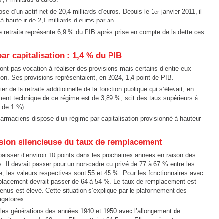
e d’un actif net de 20,4 milliards d’euros. Depuis le 1
janvier 2011, il
er
 hauteur de 2,1 milliards d’euros par an.
e retraite représente 6,9 % du PIB après prise en compte de la dette des
ar capitalisation : 1,4 % du PIB
n’ont pas vocation à réaliser des provisions mais certains d’entre eux
on. Ses provisions représentaient, en 2024, 1,4 point de PIB.
ier de la retraite additionnelle de la fonction publique qui s’élevait, en
ment technique de ce régime est de 3,89 %, soit des taux supérieurs à
r de 1 %).
armaciens dispose d’un régime par capitalisation provisionné à hauteur
rosion silencieuse du taux de remplacement
aisser d’environ 10 points dans les prochaines années en raison des
 Il devrait passer pour un non-cadre du privé de 77 à 67 % entre les
, les valeurs respectives sont 55 et 45 %. Pour les fonctionnaires avec
mplacement devrait passer de 64 à 54 %. Le taux de remplacement est
venus est élevé. Cette situation s’explique par le plafonnement des
gatoires.
r les générations des années 1940 et 1950 avec l’allongement de