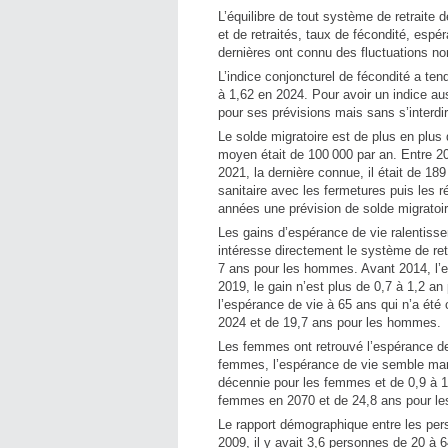
L’équilibre de tout système de retrait
et de retraités, taux de fécondité, espér
dernières ont connu des fluctuations no
L’indice conjoncturel de fécondité a te
à 1,62 en 2024. Pour avoir un indice au
pour ses prévisions mais sans s’interdir
Le solde migratoire est de plus en plus d
moyen était de 100 000 par an. Entre 20
2021, la dernière connue, il était de 18
sanitaire avec les fermetures puis les 
années une prévision de solde migratoir
Les gains d’espérance de vie ralentissen
intéresse directement le système de re
7 ans pour les hommes. Avant 2014, l’e
2019, le gain n’est plus de 0,7 à 1,2 
l’espérance de vie à 65 ans qui n’a ét
2024 et de 19,7 ans pour les hommes.
Les femmes ont retrouvé l’espérance de
femmes, l’espérance de vie semble mar
décennie pour les femmes et de 0,9 à 1
femmes en 2070 et de 24,8 ans pour l
Le rapport démographique entre les per
2009, il y avait 3,6 personnes de 20 à 