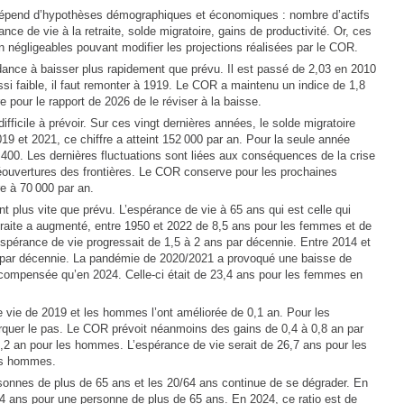
e dépend d’hypothèses démographiques et économiques : nombre d’actifs
ance de vie à la retraite, solde migratoire, gains de productivité. Or, ces
n négligeables pouvant modifier les projections réalisées par le COR.
ndance à baisser plus rapidement que prévu. Il est passé de 2,03 en 2010
ssi faible, il faut remonter à 1919. Le COR a maintenu un indice de 1,8
e pour le rapport de 2026 de le réviser à la baisse.
ifficile à prévoir. Sur ces vingt dernières années, le solde migratoire
19 et 2021, ce chiffre a atteint 152 000 par an. Pour la seule année
9 400. Les dernières fluctuations sont liées aux conséquences de la crise
réouvertures des frontières. Le COR conserve pour les prochaines
e à 70 000 par an.
t plus vite que prévu. L’espérance de vie à 65 ans qui est celle qui
traite a augmenté, entre 1950 et 2022 de 8,5 ans pour les femmes et de
spérance de vie progressait de 1,5 à 2 ans par décennie. Entre 2014 et
an par décennie. La pandémie de 2020/2021 a provoqué une baisse de
é compensée qu’en 2024. Celle-ci était de 23,4 ans pour les femmes en
 vie de 2019 et les hommes l’ont améliorée de 0,1 an. Pour les
quer le pas. Le COR prévoit néanmoins des gains de 0,4 à 0,8 an par
,2 an pour les hommes. L’espérance de vie serait de 26,7 ans pour les
es hommes.
sonnes de plus de 65 ans et les 20/64 ans continue de se dégrader. En
64 ans pour une personne de plus de 65 ans. En 2024, ce ratio est de