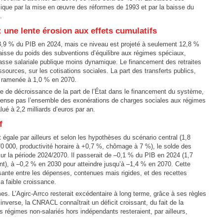
lique par la mise en œuvre des réformes de 1993 et par la baisse du
.
une lente érosion aux effets cumulatifs
3,9 % du PIB en 2024, mais ce niveau est projeté à seulement 12,8 %
baisse du poids des subventions d’équilibre aux régimes spéciaux,
se salariale publique moins dynamique. Le financement des retraites
sources, sur les cotisations sociales. La part des transferts publics,
t ramenée à 1,0 % en 2070.
cite de décroissance de la part de l’État dans le financement du système,
pense pas l’ensemble des exonérations de charges sociales aux régimes
ué à 2,2 milliards d’euros par an.
f
égale par ailleurs et selon les hypothèses du scénario central (1,8
0 000, productivité horaire à +0,7 %, chômage à 7 %), le solde des
 sur la période 2024/2070. Il passerait de –0,1 % du PIB en 2024 (1,7
nt), à –0,2 % en 2030 pour atteindre jusqu’à –1,4 % en 2070. Cette
ssante entre les dépenses, contenues mais rigides, et des recettes
la faible croissance.
es. L’Agirc-Arrco resterait excédentaire à long terme, grâce à ses règles
’inverse, la CNRACL connaîtrait un déficit croissant, du fait de la
s régimes non-salariés hors indépendants resteraient, par ailleurs,