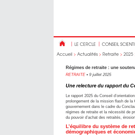
LE CERCLE
CONSEIL SCIENT
Accueil
>
Actualités
>
Retraite
>
2025
Régimes de retraite : une soutena
RETRAITE
•
9 juillet 2025
Une relecture du rapport du Co
Le rapport 2025 du Conseil d’orientation 
prolongement de la mission flash de la 
gouvernement dans le cadre du Conclave d
régimes de retraite et la nécessité de p
du pouvoir d’achat des retraités, érosi
L’équilibre du système de re
démographiques et économi