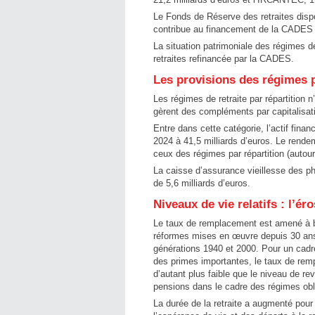
Le Fonds de Réserve des retraites dispos
contribue au financement de la CADES à
La situation patrimoniale des régimes d
retraites refinancée par la CADES.
Les provisions des régimes p
Les régimes de retraite par répartition 
gèrent des compléments par capitalisati
Entre dans cette catégorie, l’actif financ
2024 à 41,5 milliards d’euros. Le rende
ceux des régimes par répartition (autou
La caisse d’assurance vieillesse des ph
de 5,6 milliards d’euros.
Niveaux de vie relatifs : l’é
Le taux de remplacement est amené à b
réformes mises en œuvre depuis 30 ans.
générations 1940 et 2000. Pour un cadre
des primes importantes, le taux de re
d’autant plus faible que le niveau de re
pensions dans le cadre des régimes obli
La durée de la retraite a augmenté pou