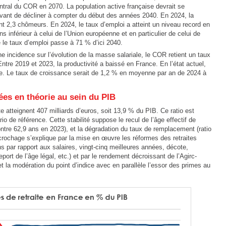
entral du COR en 2070. La population active française devrait se
avant de décliner à compter du début des années 2040. En 2024, la
nt 2,3 chômeurs. En 2024, le taux d’emploi a atteint un niveau record en
 inférieur à celui de l’Union européenne et en particulier de celui de
 le taux d’emploi passe à 71 % d’ici 2040.
ne incidence sur l’évolution de la masse salariale, le COR retient un taux
ntre 2019 et 2023, la productivité a baissé en France. En l’état actuel,
ste. Le taux de croissance serait de 1,2 % en moyenne par an de 2024 à
ées en théorie au sein du PIB
e atteignent 407 milliards d’euros, soit 13,9 % du PIB. Ce ratio est
o de référence. Cette stabilité suppose le recul de l’âge effectif de
ontre 62,9 ans en 2023), et la dégradation du taux de remplacement (ratio
crochage s’explique par la mise en œuvre les réformes des retraites
 par rapport aux salaires, vingt-cinq meilleures années, décote,
port de l’âge légal, etc.) et par le rendement décroissant de l’Agirc-
et la modération du point d’indice avec en parallèle l’essor des primes au