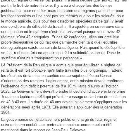
place du régime universel par points. Il a ainsi déclaré que les 42 régimes
sont « le fruit de notre histoire. Il y a eu à chaque fois des bonnes
justifications pour en créer, mais on a créé des régimes particuliers pour
les fonctionnaires qui ne sont pas les mêmes que pour les salariés, pour
le monde agricole, puis pour des catégories spéciales parce qu’il y avait
des conditions de difficulté du travail », Il a ajouté « on se retrouve dans
une situation où le système n’est plus universel puisque vous avez 42
régimes, c’est 42 catégories. Et ces 42 catégories, elles ont créé leur
propre déséquilibre ce qui fait que ça marche bien tant que l’équilibre
démographique existe au sein de la catégorie. Puis quand le déséquilibre
se fait, à chaque fois on appelle quoi ? La solidarité nationale. Donc le
système n’est plus transparent pour personne ».
Lé Président de la République a admis que pour équilibrer le régime de
retraite, il est fort probable, qu’il faille travailler plus longtemps. Il attend
les résultats de la mission confiée sur ce sujet confiée au Conseil
d’orientation des retraites. Logiquement, cette mission devrait confirmer
l’existence d’un déficit potentiel de 8 à 10 milliards d’euros à l’horizon
2023. Le Gouvernement devrait prendre la décision d’accélérer la réforme
Touraine adoptée en 2014 qui prévoit le passage de la durée de cotisation
de 42 à 43 ans. La durée de 43 ans devait initialement s’appliquer pour les
générations nées après 1973. Elle pourrait s’appliquer dès la génération
1964.
La gouvernance de l’établissement public en charge du futur régime
universel sera confiée aux partenaires sociaux comme cela a été
mentionné dans le rapport de Jean-Paul Delevoye.