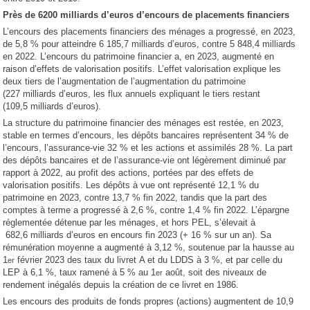
Près de 6200 milliards d’euros d’encours de placements financiers
L’encours des placements financiers des ménages a progressé, en 2023,
de 5,8 % pour atteindre 6 185,7 milliards d’euros, contre 5 848,4 milliards
en 2022. L’encours du patrimoine financier a, en 2023, augmenté en
raison d’effets de valorisation positifs. L’effet valorisation explique les
deux tiers de l’augmentation de l’augmentation du patrimoine
(227 milliards d’euros, les flux annuels expliquant le tiers restant
(109,5 milliards d’euros).
La structure du patrimoine financier des ménages est restée, en 2023,
stable en termes d’encours, les dépôts bancaires représentent 34 % de
l’encours, l’assurance-vie 32 % et les actions et assimilés 28 %. La part
des dépôts bancaires et de l’assurance-vie ont légèrement diminué par
rapport à 2022, au profit des actions, portées par des effets de
valorisation positifs. Les dépôts à vue ont représenté 12,1 % du
patrimoine en 2023, contre 13,7 % fin 2022, tandis que la part des
comptes à terme a progressé à 2,6 %, contre 1,4 % fin 2022. L’épargne
réglementée détenue par les ménages, et hors PEL, s’élevait à
682,6 milliards d’euros en encours fin 2023 (+ 16 % sur un an). Sa
rémunération moyenne a augmenté à 3,12 %, soutenue par la hausse au
1
février 2023 des taux du livret A et du LDDS à 3 %, et par celle du
er
LEP à 6,1 %, taux ramené à 5 % au 1
août, soit des niveaux de
er
rendement inégalés depuis la création de ce livret en 1986.
Les encours des produits de fonds propres (actions) augmentent de 10,9