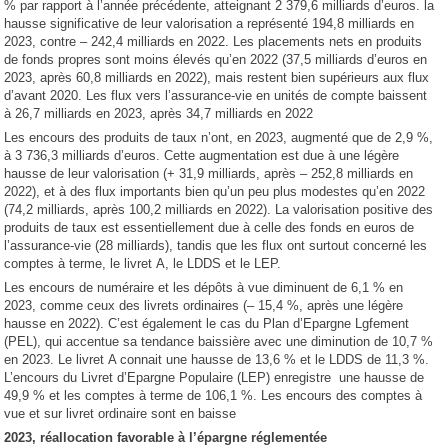
% par rapport à l’année précédente, atteignant 2 379,6 milliards d’euros. la
hausse significative de leur valorisation a représenté 194,8 milliards en
2023, contre – 242,4 milliards en 2022. Les placements nets en produits
de fonds propres sont moins élevés qu’en 2022 (37,5 milliards d’euros en
2023, après 60,8 milliards en 2022), mais restent bien supérieurs aux flux
d’avant 2020. Les flux vers l’assurance-vie en unités de compte baissent
à 26,7 milliards en 2023, après 34,7 milliards en 2022
Les encours des produits de taux n’ont, en 2023, augmenté que de 2,9 %,
à 3 736,3 milliards d’euros. Cette augmentation est due à une légère
hausse de leur valorisation (+ 31,9 milliards, après – 252,8 milliards en
2022), et à des flux importants bien qu’un peu plus modestes qu’en 2022
(74,2 milliards, après 100,2 milliards en 2022). La valorisation positive des
produits de taux est essentiellement due à celle des fonds en euros de
l’assurance-vie (28 milliards), tandis que les flux ont surtout concerné les
comptes à terme, le livret A, le LDDS et le LEP.
Les encours de numéraire et les dépôts à vue diminuent de 6,1 % en
2023, comme ceux des livrets ordinaires (– 15,4 %, après une légère
hausse en 2022). C’est également le cas du Plan d’Epargne Lgfement
(PEL), qui accentue sa tendance baissière avec une diminution de 10,7 %
en 2023. Le livret A connait une hausse de 13,6 % et le LDDS de 11,3 %.
L’encours du Livret d’Epargne Populaire (LEP) enregistre une hausse de
49,9 % et les comptes à terme de 106,1 %. Les encours des comptes à
vue et sur livret ordinaire sont en baisse
2023, réallocation favorable à l’épargne réglementée