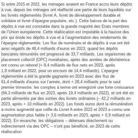
Si entre 2015 et 2022, les ménages avaient en France accru leurs dépôts
à vue, depuis les ménages ont réaffecté une partie de leurs liquidités sur
les livrets réglementés (livret A, livret de développement durable et
solidaire et livret d’épargne populaire, etc.). Cette baisse de la part des
dépôts à vue est constatée dans la grande majorité des Etats membres
de l’Union européenne. Cette réallocation est imputable à la hausse des
prix qui érode les dépôts à vue et à l’augmentation des rendements de
l’épargne réglementée. Les flux de numéraire et de dépôts à vue ont été
ainsi négatifs de 48,4 milliards d’euros en 2023, quand les dépôts
bancaires rémunérés ont progressé de 33,7 milliards. Les organismes de
placement collectif (OPC) monétaires, après des années de déshérence
ont connu un rebond (+ 8,4 milliards de flux nets en 2023, après
1,8 milliard en 2022, pour un encours de 14,4 milliards). L’épargne
réglementée a été la grande gagnante en 2023 avec des flux de
61,4 milliards d’euros sur l’année, dont + 28,4 milliards pour le seul
premier trimestre. les comptes à terme ont enregistré une forte croissance
(84,3 milliards de flux en 2023, après 19,4 milliards en 2022), et ont été en
partie alimentés par des sorties des livrets ordinaires (– 42,2 milliards en
2023, après + 10 milliards en 2022). Les fonds euros dont la rémunération
a moins augmenté que cellle du Livret A entre 2022 et 2023 a connu une
augmentation plus faible (+ 3,6 milliards en 2023, après + 0,9 milliard en
2022). En revanche, les obligations – détenues directement ou
indirectement via des OPC – n’ont pas bénéficié, en 2023 de cette
réallocation