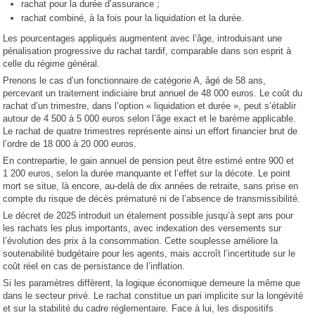
rachat pour la durée d’assurance ;
rachat combiné, à la fois pour la liquidation et la durée.
Les pourcentages appliqués augmentent avec l’âge, introduisant une
pénalisation progressive du rachat tardif, comparable dans son esprit à
celle du régime général.
Prenons le cas d’un fonctionnaire de catégorie A, âgé de 58 ans,
percevant un traitement indiciaire brut annuel de 48 000 euros. Le coût du
rachat d’un trimestre, dans l’option « liquidation et durée », peut s’établir
autour de 4 500 à 5 000 euros selon l’âge exact et le barème applicable.
Le rachat de quatre trimestres représente ainsi un effort financier brut de
l’ordre de 18 000 à 20 000 euros.
En contrepartie, le gain annuel de pension peut être estimé entre 900 et
1 200 euros, selon la durée manquante et l’effet sur la décote. Le point
mort se situe, là encore, au-delà de dix années de retraite, sans prise en
compte du risque de décès prématuré ni de l’absence de transmissibilité.
Le décret de 2025 introduit un étalement possible jusqu’à sept ans pour
les rachats les plus importants, avec indexation des versements sur
l’évolution des prix à la consommation. Cette souplesse améliore la
soutenabilité budgétaire pour les agents, mais accroît l’incertitude sur le
coût réel en cas de persistance de l’inflation.
Si les paramètres diffèrent, la logique économique demeure la même que
dans le secteur privé. Le rachat constitue un pari implicite sur la longévité
et sur la stabilité du cadre réglementaire. Face à lui, les dispositifs