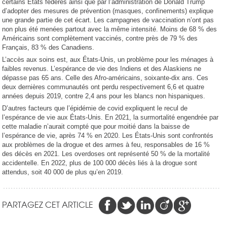
certains Etats fédérés ainsi que par l’administration de Donald Trump
d’adopter des mesures de prévention (masques, confinements) explique
une grande partie de cet écart. Les campagnes de vaccination n’ont pas
non plus été menées partout avec la même intensité. Moins de 68 % des
Américains sont complètement vaccinés, contre près de 79 % des
Français, 83 % des Canadiens.
L’accès aux soins est, aux États-Unis, un problème pour les ménages à
faibles revenus. L’espérance de vie des Indiens et des Alaskiens ne
dépasse pas 65 ans. Celle des Afro-américains, soixante-dix ans. Ces
deux dernières communautés ont perdu respectivement 6,6 et quatre
années depuis 2019, contre 2,4 ans pour les blancs non hispaniques.
D’autres facteurs que l’épidémie de covid expliquent le recul de
l’espérance de vie aux États-Unis. En 2021, la surmortalité engendrée par
cette maladie n’aurait compté que pour moitié dans la baisse de
l’espérance de vie, après 74 % en 2020. Les États-Unis sont confrontés
aux problèmes de la drogue et des armes à feu, responsables de 16 %
des décès en 2021. Les overdoses ont représenté 50 % de la mortalité
accidentelle. En 2022, plus de 100 000 décès liés à la drogue sont
attendus, soit 40 000 de plus qu’en 2019.
PARTAGEZ CET ARTICLE