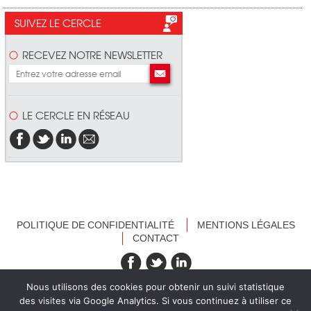
SUIVEZ LE CERCLE
RECEVEZ NOTRE NEWSLETTER
LE CERCLE EN RÉSEAU
POLITIQUE DE CONFIDENTIALITÉ
MENTIONS LÉGALES
CONTACT
recevez nos newsletters
Nous utilisons des cookies pour obtenir un suivi statistique
des visites via Google Analytics. Si vous continuez à utiliser ce