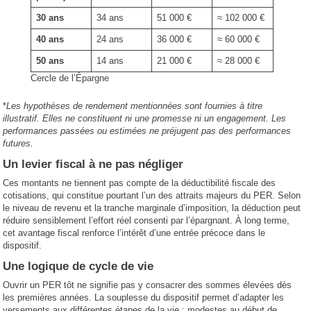
30 ans
34 ans
51 000 €
≈ 102 000 €
40 ans
24 ans
36 000 €
≈ 60 000 €
50 ans
14 ans
21 000 €
≈ 28 000 €
Cercle de l’Épargne
*
Les hypothèses de rendement mentionnées sont fournies à titre
illustratif. Elles ne constituent ni une promesse ni un engagement. Les
performances passées ou estimées ne préjugent pas des performances
futures.
Un levier fiscal à ne pas négliger
Ces montants ne tiennent pas compte de la déductibilité fiscale des
cotisations, qui constitue pourtant l’un des attraits majeurs du PER. Selon
le niveau de revenu et la tranche marginale d’imposition, la déduction peut
réduire sensiblement l’effort réel consenti par l’épargnant. À long terme,
cet avantage fiscal renforce l’intérêt d’une entrée précoce dans le
dispositif.
Une logique de cycle de vie
Ouvrir un PER tôt ne signifie pas y consacrer des sommes élevées dès
les premières années. La souplesse du dispositif permet d’adapter les
versements aux différentes étapes de la vie : modestes au début de