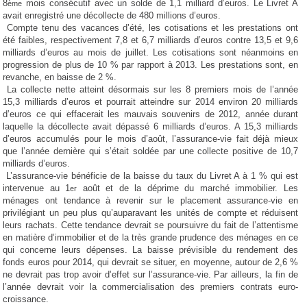
8
mois consécutif avec un solde de 1,1 milliard d’euros. Le Livret A
ème
avait enregistré une décollecte de 480 millions d’euros.
Compte tenu des vacances d’été, les cotisations et les prestations ont
été faibles, respectivement 7,8 et 6,7 milliards d’euros contre 13,5 et 9,6
milliards d’euros au mois de juillet. Les cotisations sont néanmoins en
progression de plus de 10 % par rapport à 2013. Les prestations sont, en
revanche, en baisse de 2 %.
La collecte nette atteint désormais sur les 8 premiers mois de l’année
15,3 milliards d’euros et pourrait atteindre sur 2014 environ 20 milliards
d’euros ce qui effacerait les mauvais souvenirs de 2012, année durant
laquelle la décollecte avait dépassé 6 milliards d’euros. A 15,3 milliards
d’euros accumulés pour le mois d’août, l’assurance-vie fait déjà mieux
que l’année dernière qui s’était soldée par une collecte positive de 10,7
milliards d’euros.
L’assurance-vie bénéficie de la baisse du taux du Livret A à 1 % qui est
intervenue au 1
août et de la déprime du marché immobilier. Les
er
ménages ont tendance à revenir sur le placement assurance-vie en
privilégiant un peu plus qu’auparavant les unités de compte et réduisent
leurs rachats. Cette tendance devrait se poursuivre du fait de l’attentisme
en matière d’immobilier et de la très grande prudence des ménages en ce
qui concerne leurs dépenses. La baisse prévisible du rendement des
fonds euros pour 2014, qui devrait se situer, en moyenne, autour de 2,6 %
ne devrait pas trop avoir d’effet sur l’assurance-vie. Par ailleurs, la fin de
l’année devrait voir la commercialisation des premiers contrats euro-
croissance.