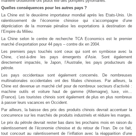
manière brouillonne ont plutôt été des pompiers pyromanes.
Quelles conséquences pour les autres pays ?
La Chine est le deuxième importateur mondial après les Etats-Unis. Un
ralentissement de l’économie chinoise qui s’accompagne d’une
dépréciation de la monnaie pénalise les exportations à destination de
l’Empire du Milieu.
La Chine selon le centre de recherche TCA Economics est le premier
marché d’exportation pour 44 pays – contre dix en 2004.
Les premiers pays touchés sont ceux qui sont en symbiose avec la
Chine, c’est-à-dire les pays émergents d’Asie. Sont également
directement impactés, le Japon, l’Australie, les pays producteurs de
pétrole.
Les pays occidentaux sont également concernés. De nombreuses
multinationales occidentales ont des filiales chinoises. Par ailleurs, la
Chine est devenue un marché clef pour de nombreux secteurs d’activité :
machine outils et voiture haut de gamme (Allemagne), luxe, vin…
(France). Les touristes chinois sont également de plus en plus nombreux
à passer leurs vacances en Occident.
Par ailleurs, la baisse des prix des produits chinois devrait accentuer la
concurrence sur les marchés de produits industriels et réduire les marges.
Le prix du pétrole devrait rester bas dans les prochains mois en raison du
ralentissement de l’économie chinoise et du retour de l’Iran. De ce fait,
tout concourt au ralentissement de l’inflation avec la réapparition d’une