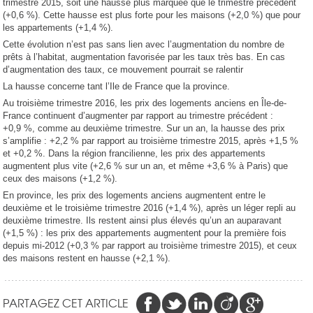
trimestre 2015, soit une hausse plus marquée que le trimestre précédent
(+0,6 %). Cette hausse est plus forte pour les maisons (+2,0 %) que pour
les appartements (+1,4 %).
Cette évolution n’est pas sans lien avec l’augmentation du nombre de
prêts à l’habitat, augmentation favorisée par les taux très bas. En cas
d’augmentation des taux, ce mouvement pourrait se ralentir
La hausse concerne tant l’Ile de France que la province.
Au troisième trimestre 2016, les prix des logements anciens en Île-de-
France continuent d’augmenter par rapport au trimestre précédent :
+0,9 %, comme au deuxième trimestre. Sur un an, la hausse des prix
s’amplifie : +2,2 % par rapport au troisième trimestre 2015, après +1,5 %
et +0,2 %. Dans la région francilienne, les prix des appartements
augmentent plus vite (+2,6 % sur un an, et même +3,6 % à Paris) que
ceux des maisons (+1,2 %).
En province, les prix des logements anciens augmentent entre le
deuxième et le troisième trimestre 2016 (+1,4 %), après un léger repli au
deuxième trimestre. Ils restent ainsi plus élevés qu’un an auparavant
(+1,5 %) : les prix des appartements augmentent pour la première fois
depuis mi-2012 (+0,3 % par rapport au troisième trimestre 2015), et ceux
des maisons restent en hausse (+2,1 %).
PARTAGEZ CET ARTICLE