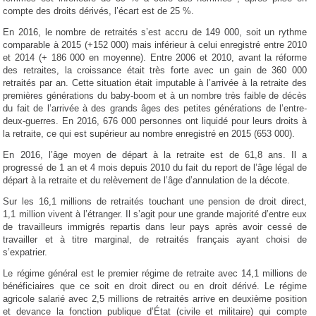
compte des droits dérivés, l’écart est de 25 %.
En 2016, le nombre de retraités s’est accru de 149 000, soit un rythme
comparable à 2015 (+152 000) mais inférieur à celui enregistré entre 2010
et 2014 (+ 186 000 en moyenne). Entre 2006 et 2010, avant la réforme
des retraites, la croissance était très forte avec un gain de 360 000
retraités par an. Cette situation était imputable à l’arrivée à la retraite des
premières générations du baby-boom et à un nombre très faible de décès
du fait de l’arrivée à des grands âges des petites générations de l’entre-
deux-guerres. En 2016, 676 000 personnes ont liquidé pour leurs droits à
la retraite, ce qui est supérieur au nombre enregistré en 2015 (653 000).
En 2016, l’âge moyen de départ à la retraite est de 61,8 ans. Il a
progressé de 1 an et 4 mois depuis 2010 du fait du report de l’âge légal de
départ à la retraite et du relèvement de l’âge d’annulation de la décote.
Sur les 16,1 millions de retraités touchant une pension de droit direct,
1,1 million vivent à l’étranger. Il s’agit pour une grande majorité d’entre eux
de travailleurs immigrés repartis dans leur pays après avoir cessé de
travailler et à titre marginal, de retraités français ayant choisi de
s’expatrier.
Le régime général est le premier régime de retraite avec 14,1 millions de
bénéficiaires que ce soit en droit direct ou en droit dérivé. Le régime
agricole salarié avec 2,5 millions de retraités arrive en deuxième position
et devance la fonction publique d’État (civile et militaire) qui compte