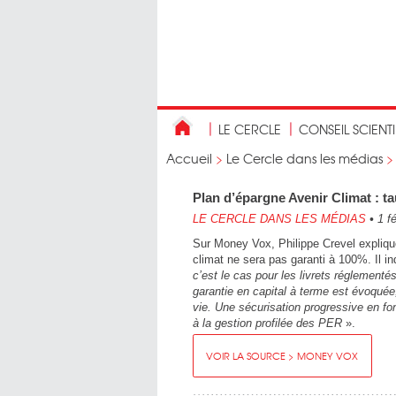
LE CERCLE
CONSEIL SCIENT
Accueil
>
Le Cercle dans les médias
Plan d’épargne Avenir Climat : ta
LE CERCLE DANS LES MÉDIAS
•
1 fé
Sur Money Vox, Philippe Crevel explique
climat ne sera pas garanti à 100%. Il in
c’est le cas pour les livrets réglement
garantie en capital à terme est évoqué
vie. Une sécurisation progressive en fon
à la gestion profilée des PER
».
VOIR LA SOURCE > MONEY VOX