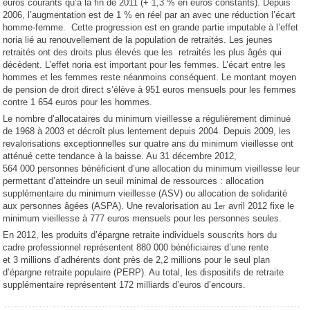
euros courants qu’à la fin de 2011 (+ 1,3 % en euros constants). Depuis
2006, l’augmentation est de 1 % en réel par an avec une réduction l’écart
homme-femme. Cette progression est en grande partie imputable à l’effet
noria lié au renouvellement de la population de retraités. Les jeunes
retraités ont des droits plus élevés que les retraités les plus âgés qui
décèdent. L’effet noria est important pour les femmes. L’écart entre les
hommes et les femmes reste néanmoins conséquent. Le montant moyen
de pension de droit direct s’élève à 951 euros mensuels pour les femmes
contre 1 654 euros pour les hommes.
Le nombre d’allocataires du minimum vieillesse a régulièrement diminué
de 1968 à 2003 et décroît plus lentement depuis 2004. Depuis 2009, les
revalorisations exceptionnelles sur quatre ans du minimum vieillesse ont
atténué cette tendance à la baisse. Au 31 décembre 2012,
564 000 personnes bénéficient d’une allocation du minimum vieillesse leur
permettant d’atteindre un seuil minimal de ressources : allocation
supplémentaire du minimum vieillesse (ASV) ou allocation de solidarité
aux personnes âgées (ASPA). Une revalorisation au 1
avril 2012 fixe le
er
minimum vieillesse à 777 euros mensuels pour les personnes seules.
En 2012, les produits d’épargne retraite individuels souscrits hors du
cadre professionnel représentent 880 000 bénéficiaires d’une rente
et 3 millions d’adhérents dont près de 2,2 millions pour le seul plan
d’épargne retraite populaire (PERP). Au total, les dispositifs de retraite
supplémentaire représentent 172 milliards d’euros d’encours.