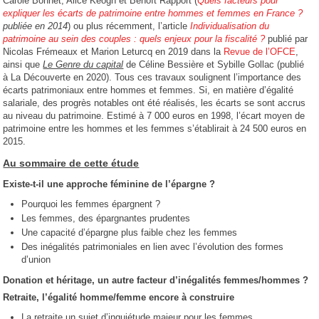
Carole Bonnet, Alice Keogh et Benoît Rapport (
Quels facteurs pour
expliquer les écarts de patrimoine entre hommes et femmes en France ?
publiée en 2014
) ou plus récemment, l’article
Individualisation du
patrimoine au sein des couples : quels enjeux pour la fiscalité ?
publié par
Nicolas Frémeaux et Marion Leturcq en 2019 dans la
Revue de l’OFCE
,
ainsi que
Le Genre du capital
de Céline Bessière et Sybille Gollac (publié
à La Découverte en 2020). Tous ces travaux soulignent l’importance des
écarts patrimoniaux entre hommes et femmes. Si, en matière d’égalité
salariale, des progrès notables ont été réalisés, les écarts se sont accrus
au niveau du patrimoine. Estimé à 7 000 euros en 1998, l’écart moyen de
patrimoine entre les hommes et les femmes s’établirait à 24 500 euros en
2015.
Au sommaire de cette étude
Existe-t-il une approche féminine de l’épargne ?
Pourquoi les femmes épargnent ?
Les femmes, des épargnantes prudentes
Une capacité d’épargne plus faible chez les femmes
Des inégalités patrimoniales en lien avec l’évolution des formes
d’union
Donation et héritage, un autre facteur d’inégalités femmes/hommes ?
Retraite, l’égalité homme/femme encore à construire
La retraite un sujet d’inquiétude majeur pour les femmes