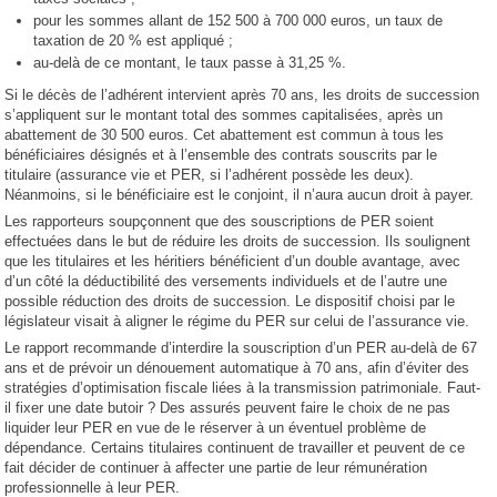
pour les sommes allant de 152 500 à 700 000 euros, un taux de
taxation de 20 % est appliqué ;
au-delà de ce montant, le taux passe à 31,25 %.
Si le décès de l’adhérent intervient après 70 ans, les droits de succession
s’appliquent sur le montant total des sommes capitalisées, après un
abattement de 30 500 euros. Cet abattement est commun à tous les
bénéficiaires désignés et à l’ensemble des contrats souscrits par le
titulaire (assurance vie et PER, si l’adhérent possède les deux).
Néanmoins, si le bénéficiaire est le conjoint, il n’aura aucun droit à payer.
Les rapporteurs soupçonnent que des souscriptions de PER soient
effectuées dans le but de réduire les droits de succession. Ils soulignent
que les titulaires et les héritiers bénéficient d’un double avantage, avec
d’un côté la déductibilité des versements individuels et de l’autre une
possible réduction des droits de succession. Le dispositif choisi par le
législateur visait à aligner le régime du PER sur celui de l’assurance vie.
Le rapport recommande d’interdire la souscription d’un PER au-delà de 67
ans et de prévoir un dénouement automatique à 70 ans, afin d’éviter des
stratégies d’optimisation fiscale liées à la transmission patrimoniale. Faut-
il fixer une date butoir ? Des assurés peuvent faire le choix de ne pas
liquider leur PER en vue de le réserver à un éventuel problème de
dépendance. Certains titulaires continuent de travailler et peuvent de ce
fait décider de continuer à affecter une partie de leur rémunération
professionnelle à leur PER.