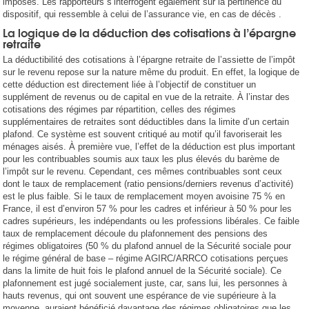
imposés. Les rapporteurs s’interrogent également sur la pertinence du
dispositif, qui ressemble à celui de l’assurance vie, en cas de décès .
La logique de la déduction des cotisations à l’épargne
retraite
La déductibilité des cotisations à l’épargne retraite de l’assiette de l’impôt
sur le revenu repose sur la nature même du produit. En effet, la logique de
cette déduction est directement liée à l’objectif de constituer un
supplément de revenus ou de capital en vue de la retraite. À l’instar des
cotisations des régimes par répartition, celles des régimes
supplémentaires de retraites sont déductibles dans la limite d’un certain
plafond. Ce système est souvent critiqué au motif qu’il favoriserait les
ménages aisés. À première vue, l’effet de la déduction est plus important
pour les contribuables soumis aux taux les plus élevés du barème de
l’impôt sur le revenu. Cependant, ces mêmes contribuables sont ceux
dont le taux de remplacement (ratio pensions/derniers revenus d’activité)
est le plus faible. Si le taux de remplacement moyen avoisine 75 % en
France, il est d’environ 57 % pour les cadres et inférieur à 50 % pour les
cadres supérieurs, les indépendants ou les professions libérales. Ce faible
taux de remplacement découle du plafonnement des pensions des
régimes obligatoires (50 % du plafond annuel de la Sécurité sociale pour
le régime général de base – régime AGIRC/ARRCO cotisations perçues
dans la limite de huit fois le plafond annuel de la Sécurité sociale). Ce
plafonnement est jugé socialement juste, car, sans lui, les personnes à
hauts revenus, qui ont souvent une espérance de vie supérieure à la
moyenne, auraient bénéficié davantage des régimes obligatoires que les