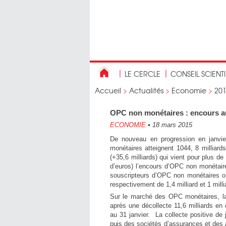
LE CERCLE
CONSEIL SCIENT
Accueil
>
Actualités
>
Economie
>
20
OPC non monétaires : encours au
ECONOMIE
•
18 mars 2015
De nouveau en progression en janvie
monétaires atteignent 1044, 8 milliards
(+35,6 milliards) qui vient pour plus d
d’euros) l’encours d’OPC non monétaire
souscripteurs d’OPC non monétaires ont
respectivement de 1,4 milliard et 1 milli
Sur le marché des OPC monétaires, la c
après une décollecte 11,6 milliards en 
au 31 janvier. La collecte positive de 
puis des sociétés d’assurances et des au