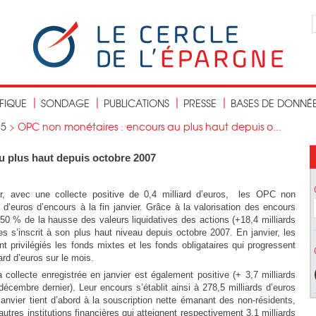
IFIQUE
SONDAGE
PUBLICATIONS
PRESSE
BASES DE DONNÉ
15
>
OPC non monétaires : encours au plus haut depuis o...
 plus haut depuis octobre 2007
r, avec une collecte positive de 0,4 milliard d’euros, les OPC non
 d’euros d’encours à la fin janvier. Grâce à la valorisation des encours
e 50 % de la hausse des valeurs liquidatives des actions (+18,4 milliards
s s’inscrit à son plus haut niveau depuis octobre 2007. En janvier, les
 privilégiés les fonds mixtes et les fonds obligataires qui progressent
ard d’euros sur le mois.
ollecte enregistrée en janvier est également positive (+ 3,7 milliards
décembre dernier). Leur encours s’établit ainsi à 278,5 milliards d’euros
janvier tient d’abord à la souscription nette émanant des non-résidents,
tres institutions financières qui atteignent respectivement 3,1 milliards