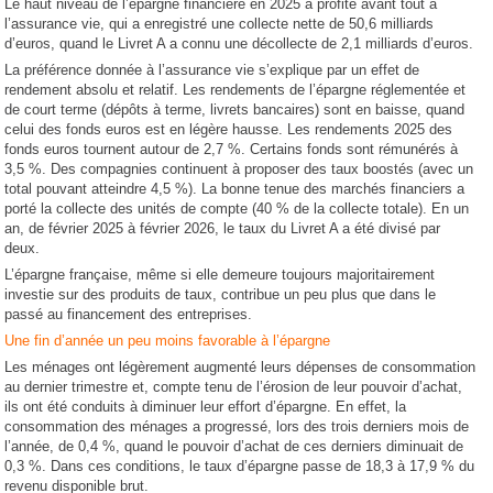
Le haut niveau de l’épargne financière en 2025 a profité avant tout à
l’assurance vie, qui a enregistré une collecte nette de 50,6 milliards
d’euros, quand le Livret A a connu une décollecte de 2,1 milliards d’euros.
La préférence donnée à l’assurance vie s’explique par un effet de
rendement absolu et relatif. Les rendements de l’épargne réglementée et
de court terme (dépôts à terme, livrets bancaires) sont en baisse, quand
celui des fonds euros est en légère hausse. Les rendements 2025 des
fonds euros tournent autour de 2,7 %. Certains fonds sont rémunérés à
3,5 %. Des compagnies continuent à proposer des taux boostés (avec un
total pouvant atteindre 4,5 %). La bonne tenue des marchés financiers a
porté la collecte des unités de compte (40 % de la collecte totale). En un
an, de février 2025 à février 2026, le taux du Livret A a été divisé par
deux.
L’épargne française, même si elle demeure toujours majoritairement
investie sur des produits de taux, contribue un peu plus que dans le
passé au financement des entreprises.
Une fin d’année un peu moins favorable à l’épargne
Les ménages ont légèrement augmenté leurs dépenses de consommation
au dernier trimestre et, compte tenu de l’érosion de leur pouvoir d’achat,
ils ont été conduits à diminuer leur effort d’épargne. En effet, la
consommation des ménages a progressé, lors des trois derniers mois de
l’année, de 0,4 %, quand le pouvoir d’achat de ces derniers diminuait de
0,3 %. Dans ces conditions, le taux d’épargne passe de 18,3 à 17,9 % du
revenu disponible brut.