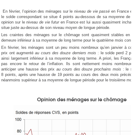
En février, l’opinion des ménages sur le
niveau de vie passé
en France est
le solde correspondant se situe 4 points au-dessous de sa moyenne de lo
opinion sur le
niveau de vie futur
en France est lui aussi quasiment inchang
situe juste au-dessus de son niveau moyen de longue période.
Les craintes des ménages sur le chômage sont quasiment stables en fév
demeure inférieur à sa moyenne de long terme pour le quatrième mois conséc
En février, les ménages sont un peu moins nombreux qu’en janvier à cons
prix ont augmenté
au cours des douze derniers mois
: le solde perd 2 poi
ainsi largement inférieur à sa moyenne de long terme. A priori, les Françai
pas encore le retour de l’inflation. Ils sont nettement moins nombreux 
anticiper une hausse des prix
au cours des douze prochains mois
: le s
8 points, après une hausse de 19 points au cours des deux mois précéden
néanmoins supérieur à sa moyenne de longue période pour le troisième mois
Opinion des ménages sur le chômage