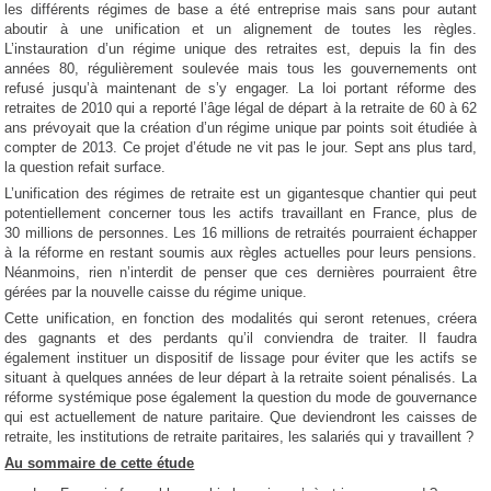
les différents régimes de base a été entreprise mais sans pour autant
aboutir à une unification et un alignement de toutes les règles.
L’instauration d’un régime unique des retraites est, depuis la fin des
années 80, régulièrement soulevée mais tous les gouvernements ont
refusé jusqu’à maintenant de s’y engager. La loi portant réforme des
retraites de 2010 qui a reporté l’âge légal de départ à la retraite de 60 à 62
ans prévoyait que la création d’un régime unique par points soit étudiée à
compter de 2013. Ce projet d’étude ne vit pas le jour. Sept ans plus tard,
la question refait surface.
L’unification des régimes de retraite est un gigantesque chantier qui peut
potentiellement concerner tous les actifs travaillant en France, plus de
30 millions de personnes. Les 16 millions de retraités pourraient échapper
à la réforme en restant soumis aux règles actuelles pour leurs pensions.
Néanmoins, rien n’interdit de penser que ces dernières pourraient être
gérées par la nouvelle caisse du régime unique.
Cette unification, en fonction des modalités qui seront retenues, créera
des gagnants et des perdants qu’il conviendra de traiter. Il faudra
également instituer un dispositif de lissage pour éviter que les actifs se
situant à quelques années de leur départ à la retraite soient pénalisés. La
réforme systémique pose également la question du mode de gouvernance
qui est actuellement de nature paritaire. Que deviendront les caisses de
retraite, les institutions de retraite paritaires, les salariés qui y travaillent ?
Au sommaire de cette étude