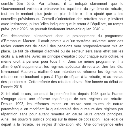
semble être étiré. Par ailleurs, il a indiqué clairement que le
Gouvernement veillera à préserver les équilibres du système de retraite,
tout en le rendant plus juste et plus lisible ». Il a ajouté que « les
nouvelles prévisions du Conseil d’orientation des retraites nous y invitent
avec insistance, puisqu’elles indiquent que le retour à l’équilibre, un temps
prévu pour 2025, ne pourrait finalement intervenir qu’en 2040 ».
Ces déclarations s’inscrivent dans le prolongement du programme
d’Emmanuel Macron. Il avait promis « qu’un système universel avec des
règles communes de calcul des pensions sera progressivement mis en
place. Le fait de changer d’activité ou de secteur sera sans effet sur les
droits à la retraite. Avec un principe d’égalité : pour chaque euro cotisé, le
même droit à pension pour tous ! ». Dans ce même programme, il a
affirmé qu’il supprimerait les régimes spéciaux de retraite. Une fois élu,
Emmanuel Macron a réaffirmé son intention de réformer les régimes de
retraite en ne touchant « pas à l’âge de départ à la retraite, ni au niveau
des pensions ». Cette refonte des retraites devrait être lancée au début de
l’année 2018.
Si tel était le cas, ce serait la première fois depuis 1945 que la France
s’engage dans une réforme systémique de ses régimes de retraite.
Depuis 1993, les réformes mises en œuvre sont toutes de nature
paramétrique en modifiant la quasi-totalité des curseurs des régimes par
répartition sans pour autant remettre en cause leurs grands principes.
Ainsi, les pouvoirs publics ont agi sur la durée de cotisation, l’âge légal de
départ à la retraite, les règles d’indexation, etc. Une convergence entre