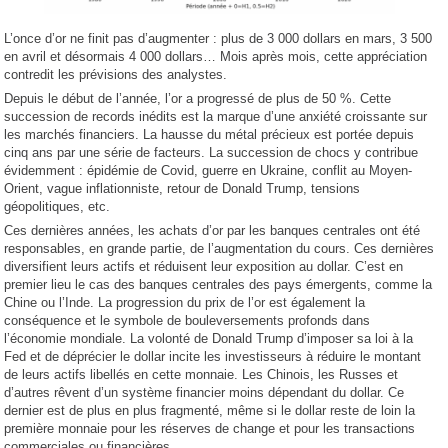
L’once d’or ne finit pas d’augmenter : plus de 3 000 dollars en mars, 3 500
en avril et désormais 4 000 dollars… Mois après mois, cette appréciation
contredit les prévisions des analystes.
Depuis le début de l’année, l’or a progressé de plus de 50 %. Cette
succession de records inédits est la marque d’une anxiété croissante sur
les marchés financiers. La hausse du métal précieux est portée depuis
cinq ans par une série de facteurs. La succession de chocs y contribue
évidemment : épidémie de Covid, guerre en Ukraine, conflit au Moyen-
Orient, vague inflationniste, retour de Donald Trump, tensions
géopolitiques, etc.
Ces dernières années, les achats d’or par les banques centrales ont été
responsables, en grande partie, de l’augmentation du cours. Ces dernières
diversifient leurs actifs et réduisent leur exposition au dollar. C’est en
premier lieu le cas des banques centrales des pays émergents, comme la
Chine ou l’Inde. La progression du prix de l’or est également la
conséquence et le symbole de bouleversements profonds dans
l’économie mondiale. La volonté de Donald Trump d’imposer sa loi à la
Fed et de déprécier le dollar incite les investisseurs à réduire le montant
de leurs actifs libellés en cette monnaie. Les Chinois, les Russes et
d’autres rêvent d’un système financier moins dépendant du dollar. Ce
dernier est de plus en plus fragmenté, même si le dollar reste de loin la
première monnaie pour les réserves de change et pour les transactions
commerciales ou financières.