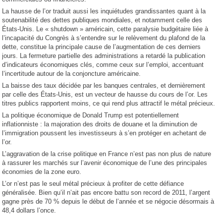
La hausse de l’or traduit aussi les inquiétudes grandissantes quant à la
soutenabilité des dettes publiques mondiales, et notamment celle des
États-Unis. Le « shutdown » américain, cette paralysie budgétaire liée à
l’incapacité du Congrès à s’entendre sur le relèvement du plafond de la
dette, constitue la principale cause de l’augmentation de ces derniers
jours. La fermeture partielle des administrations a retardé la publication
d’indicateurs économiques clés, comme ceux sur l’emploi, accentuant
l’incertitude autour de la conjoncture américaine.
La baisse des taux décidée par les banques centrales, et dernièrement
par celle des États-Unis, est un vecteur de hausse du cours de l’or. Les
titres publics rapportent moins, ce qui rend plus attractif le métal précieux.
La politique économique de Donald Trump est potentiellement
inflationniste : la majoration des droits de douane et la diminution de
l’immigration poussent les investisseurs à s’en protéger en achetant de
l’or.
L’aggravation de la crise politique en France n’est pas non plus de nature
à rassurer les marchés sur l’avenir économique de l’une des principales
économies de la zone euro.
L’or n’est pas le seul métal précieux à profiter de cette défiance
généralisée. Bien qu’il n’ait pas encore battu son record de 2011, l’argent
gagne près de 70 % depuis le début de l’année et se négocie désormais à
48,4 dollars l’once.