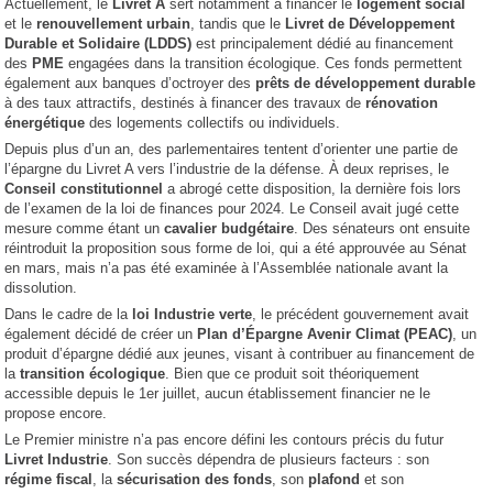
Actuellement, le
Livret A
sert notamment à financer le
logement social
et le
renouvellement urbain
, tandis que le
Livret de Développement
Durable et Solidaire (LDDS)
est principalement dédié au financement
des
PME
engagées dans la transition écologique. Ces fonds permettent
également aux banques d’octroyer des
prêts de développement durable
à des taux attractifs, destinés à financer des travaux de
rénovation
énergétique
des logements collectifs ou individuels.
Depuis plus d’un an, des parlementaires tentent d’orienter une partie de
l’épargne du Livret A vers l’industrie de la défense. À deux reprises, le
Conseil constitutionnel
a abrogé cette disposition, la dernière fois lors
de l’examen de la loi de finances pour 2024. Le Conseil avait jugé cette
mesure comme étant un
cavalier budgétaire
. Des sénateurs ont ensuite
réintroduit la proposition sous forme de loi, qui a été approuvée au Sénat
en mars, mais n’a pas été examinée à l’Assemblée nationale avant la
dissolution.
Dans le cadre de la
loi Industrie verte
, le précédent gouvernement avait
également décidé de créer un
Plan d’Épargne Avenir Climat (PEAC)
, un
produit d’épargne dédié aux jeunes, visant à contribuer au financement de
la
transition écologique
. Bien que ce produit soit théoriquement
accessible depuis le 1er juillet, aucun établissement financier ne le
propose encore.
Le Premier ministre n’a pas encore défini les contours précis du futur
Livret Industrie
. Son succès dépendra de plusieurs facteurs : son
régime fiscal
, la
sécurisation des fonds
, son
plafond
et son