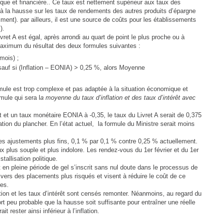
que et financière.. Ce taux est nettement supérieur aux taux des
à la hausse sur les taux de rendements des autres produits d’épargne
ment). par ailleurs, il est une source de coûts pour les établissements
s).
vret A est égal, après arrondi au quart de point le plus proche ou à
 maximum du résultat des deux formules suivantes :
ois) ;
uf si (Inflation – EONIA) > 0,25 %, alors Moyenne
mule est trop complexe et pas adaptée à la situation économique et
mule qui sera l
a moyenne du taux d’inflation et des taux d’intérêt avec
 et un taux monétaire EONIA à -0,35, le taux du Livret A serait de 0,375
ation du plancher. En l’état actuel, la formule du Ministre serait moins
 des ajustements plus fins, 0,1 % par 0,1 % contre 0,25 % actuellement.
x plus souple et plus indolore. Les rendez-vous du 1er février et du 1er
tallisation politique.
t en pleine période de gel s’inscrit sans nul doute dans le processus de
vers des placements plus risqués et visent à réduire le coût de ce
res.
ation et les taux d’intérêt sont censés remonter. Néanmoins, au regard du
fort peu probable que la hausse soit suffisante pour entraîner une réelle
t rester ainsi inférieur à l’inflation.