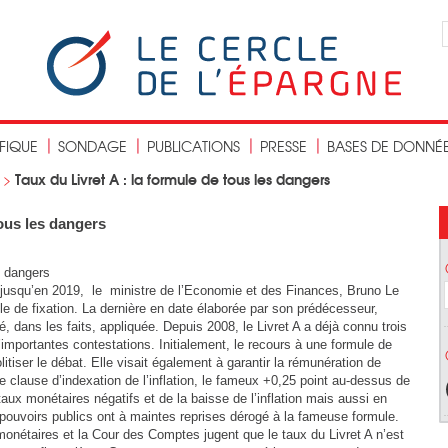
IFIQUE
SONDAGE
PUBLICATIONS
PRESSE
BASES DE DONNÉ
Taux du Livret A : la formule de tous les dangers
>
tous les dangers
s dangers
% jusqu’en 2019, le ministre de l’Economie et des Finances, Bruno Le
le de fixation. La dernière en date élaborée par son prédécesseur,
, dans les faits, appliquée. Depuis 2008, le Livret A a déjà connu trois
’importantes contestations. Initialement, le recours à une formule de
olitiser le débat. Elle visait également à garantir la rémunération de
clause d’indexation de l’inflation, le fameux +0,25 point au-dessus de
s taux monétaires négatifs et de la baisse de l’inflation mais aussi en
s pouvoirs publics ont à maintes reprises dérogé à la fameuse formule.
monétaires et la Cour des Comptes jugent que le taux du Livret A n’est