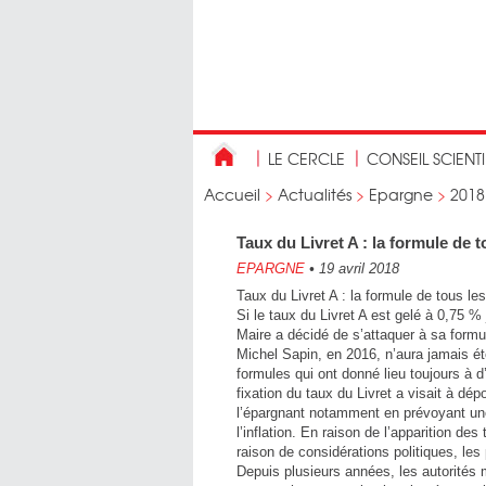
LE CERCLE
CONSEIL SCIENT
Accueil
>
Actualités
>
Epargne
>
2018
Taux du Livret A : la formule de 
EPARGNE
•
19 avril 2018
Taux du Livret A : la formule de tous le
Si le taux du Livret A est gelé à 0,75 
Maire a décidé de s’attaquer à sa formu
Michel Sapin, en 2016, n’aura jamais été
formules qui ont donné lieu toujours à d
fixation du taux du Livret a visait à dép
l’épargnant notamment en prévoyant une 
l’inflation. En raison de l’apparition de
raison de considérations politiques, le
Depuis plusieurs années, les autorités 