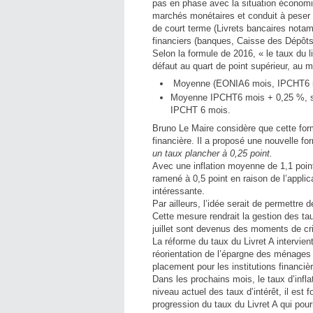
pas en phase avec la situation économi
marchés monétaires et conduit à peser 
de court terme (Livrets bancaires notam
financiers (banques, Caisse des Dépôt
Selon la formule de 2016, « le taux du li
défaut au quart de point supérieur, au
Moyenne (EONIA6 mois, IPCHT6 m
Moyenne IPCHT6 mois + 0,25 %, sa
IPCHT 6 mois.
Bruno Le Maire considère que cette for
financière. Il a proposé une nouvelle for
un taux plancher à 0,25 point.
Avec une inflation moyenne de 1,1 point
ramené à 0,5 point en raison de l’applic
intéressante.
Par ailleurs, l’idée serait de permettre
Cette mesure rendrait la gestion des tau
juillet sont devenus des moments de cris
La réforme du taux du Livret A intervien
réorientation de l’épargne des ménages 
placement pour les institutions financiè
Dans les prochains mois, le taux d’infl
niveau actuel des taux d’intérêt, il est 
progression du taux du Livret A qui pourrai