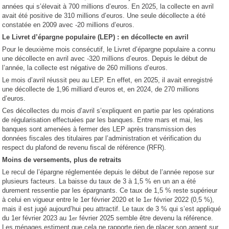
années qui s’élevait à 700 millions d’euros. En 2025, la collecte en avril
avait été positive de 310 millions d’euros. Une seule décollecte a été
constatée en 2009 avec -20 millions d’euros.
Le Livret d’épargne populaire (LEP) : en décollecte en avril
Pour le deuxième mois consécutif, le Livret d’épargne populaire a connu
une décollecte en avril avec -320 millions d’euros. Depuis le début de
l’année, la collecte est négative de 260 millions d’euros.
Le mois d’avril réussit peu au LEP. En effet, en 2025, il avait enregistré
une décollecte de 1,96 milliard d’euros et, en 2024, de 270 millions
d’euros.
Ces décollectes du mois d’avril s’expliquent en partie par les opérations
de régularisation effectuées par les banques. Entre mars et mai, les
banques sont amenées à fermer des LEP après transmission des
données fiscales des titulaires par l’administration et vérification du
respect du plafond de revenu fiscal de référence (RFR).
Moins de versements, plus de retraits
Le recul de l’épargne réglementée depuis le début de l’année repose sur
plusieurs facteurs. La baisse du taux de 3 à 1,5 % en un an a été
durement ressentie par les épargnants. Ce taux de 1,5 % reste supérieur
à celui en vigueur entre le 1er février 2020 et le 1
février 2022 (0,5 %),
er
mais il est jugé aujourd’hui peu attractif. Le taux de 3 % qui s’est appliqué
du 1er février 2023 au 1
février 2025 semble être devenu la référence.
er
Les ménages estiment que cela ne rapporte rien de placer son argent sur