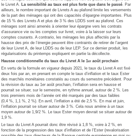
le Livret A.
La sensibilité au taux est plus forte que dans le passé
. Par
ailleurs, le nombre important de Livrets A au plafond limite les versements
de la part des ménages qui ont des capacités d’épargne importantes. Plus
de 15 % des Livrets A et plus de 3 % des LDDS sont au plafond. Ces
ménages sont ainsi amenés à orienter leur épargne vers les contrats
d’assurance vie ou les comptes sur livret, voire à la laisser sur leurs
comptes courants. A contrario, les ménages les plus affectés par la
hausse des prix de l’énergie peuvent être contraints de retirer de l’argent
de leur Livret A, de leur LDDS ou de leur LEP. Sur ce dernier produit, les
régularisations du printemps expliquent en partie la décollecte.
Hausse conditionnelle du taux du Livret A le 1
août prochain
er
En vertu de la formule en vigueur depuis 2021, le taux du Livret A est fixé
deux fois par an, en prenant en compte le taux d’inflation et le taux Ester
des marchés monétaires constatés au cours du semestre précédent. Pour
la révision du taux au 1er août prochain, l’inflation sera en hausse et
pourrait se situer, sur le semestre, en rythme annuel, autour de 2 %. Les
trois premiers mois de l’année ont été marqués par des taux faibles
(0,4 %, 1,1 %, 2 %). En avril, l’inflation a été de 2,5 %. En mai et juin,
l’inflation pourrait se situer autour de 3 %. Cela nous amène à un taux
moyen autour de 1,9/2 %. Le taux Ester moyen devrait se situer autour de
1,9 %.
Le taux du Livret A pourrait donc être révisé à 1,8 %, voire à 2 %, en
fonction de la progression des taux d’inflation et de l’Ester (revalorisation
possible des taux directeurs de la Banque centrale européenne en mai ou