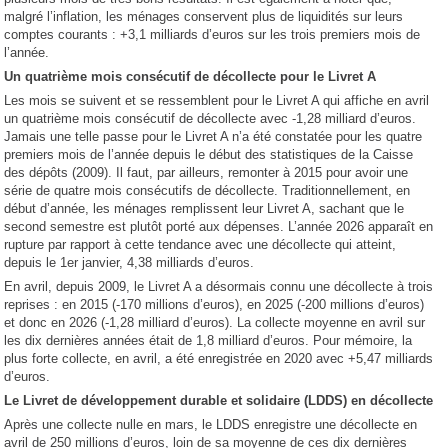
malgré l’inflation, les ménages conservent plus de liquidités sur leurs
comptes courants : +3,1 milliards d’euros sur les trois premiers mois de
l’année.
Un quatrième mois consécutif de décollecte pour le Livret A
Les mois se suivent et se ressemblent pour le Livret A qui affiche en avril
un quatrième mois consécutif de décollecte avec -1,28 milliard d’euros.
Jamais une telle passe pour le Livret A n’a été constatée pour les quatre
premiers mois de l’année depuis le début des statistiques de la Caisse
des dépôts (2009). Il faut, par ailleurs, remonter à 2015 pour avoir une
série de quatre mois consécutifs de décollecte. Traditionnellement, en
début d’année, les ménages remplissent leur Livret A, sachant que le
second semestre est plutôt porté aux dépenses. L’année 2026 apparaît en
rupture par rapport à cette tendance avec une décollecte qui atteint,
depuis le 1er janvier, 4,38 milliards d’euros.
En avril, depuis 2009, le Livret A a désormais connu une décollecte à trois
reprises : en 2015 (-170 millions d’euros), en 2025 (-200 millions d’euros)
et donc en 2026 (-1,28 milliard d’euros). La collecte moyenne en avril sur
les dix dernières années était de 1,8 milliard d’euros. Pour mémoire, la
plus forte collecte, en avril, a été enregistrée en 2020 avec +5,47 milliards
d’euros.
Le Livret de développement durable et solidaire (LDDS) en décollecte
Après une collecte nulle en mars, le LDDS enregistre une décollecte en
avril de 250 millions d’euros, loin de sa moyenne de ces dix dernières