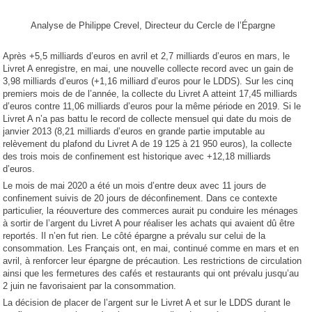
Analyse de Philippe Crevel, Directeur du Cercle de l’Épargne
Après +5,5 milliards d’euros en avril et 2,7 milliards d’euros en mars, le
Livret A enregistre, en mai, une nouvelle collecte record avec un gain de
3,98 milliards d’euros (+1,16 milliard d’euros pour le LDDS). Sur les cinq
premiers mois de de l’année, la collecte du Livret A atteint 17,45 milliards
d’euros contre 11,06 milliards d’euros pour la même période en 2019. Si le
Livret A n’a pas battu le record de collecte mensuel qui date du mois de
janvier 2013 (8,21 milliards d’euros en grande partie imputable au
relèvement du plafond du Livret A de 19 125 à 21 950 euros), la collecte
des trois mois de confinement est historique avec +12,18 milliards
d’euros.
Le mois de mai 2020 a été un mois d’entre deux avec 11 jours de
confinement suivis de 20 jours de déconfinement. Dans ce contexte
particulier, la réouverture des commerces aurait pu conduire les ménages
à sortir de l’argent du Livret A pour réaliser les achats qui avaient dû être
reportés. Il n’en fut rien. Le côté épargne a prévalu sur celui de la
consommation. Les Français ont, en mai, continué comme en mars et en
avril, à renforcer leur épargne de précaution. Les restrictions de circulation
ainsi que les fermetures des cafés et restaurants qui ont prévalu jusqu’au
2 juin ne favorisaient par la consommation.
La décision de placer de l’argent sur le Livret A et sur le LDDS durant le