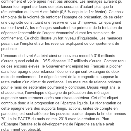
confinement et voire après n’est pas anodine. Les ménages auraient pu
laisser leur argent sur leurs comptes courants d’autant plus que la
rémunération du Livret A est faible (0,5 % depuis le 1
février). Ce choix
er
témoigne de la volonté de renforcer l’épargne de précaution, de se créer
une cagnotte constituant une réserve en cas d’imprévus. En épargnant
sur leur Livret A, les ménages souhaitent se prémunir de la tentation de
dépenser l’ensemble de l’argent économisé durant les semaines de
confinement. Ce choix illustre un fort niveau d’inquiétude. Les menaces
pesant sur l’emploi et sur les revenus expliquent ce comportement de
prudence.
L’encours du Livret A atteint ainsi un nouveau record à 316 milliards
d’euros quand celui du LDSS dépasse 117 milliards d’euros. Compte tenu
de ces encours élevés, le Gouvernement enjoint les Français à piocher
dans leur épargne pour relancer l’économie qui sort exsangue de deux
mois de confinement. Le dégonflement de la « cagnotte » suppose la
restauration d’un climat de confiance. Les mesures de relance prévues
pour le mois de septembre pourraient y contribuer. Depuis vingt ans, à
chaque crise, l’enveloppe d’épargne de précaution des ménages
augmente sans retrouver après son niveau antérieur. Cet effet cliquet
contribue donc à la progression de l’épargne liquide. La réorientation de
cette épargne vers des supports longs, actions, unités de compte en
particulier, est souhaitée par les pouvoirs publics depuis la fin des années
70. La loi PACTE du mois de mai 2019 avec la création du Plan
d’Épargne Retraite et le développement de l’épargne salariale avait
notamment cet objectif.