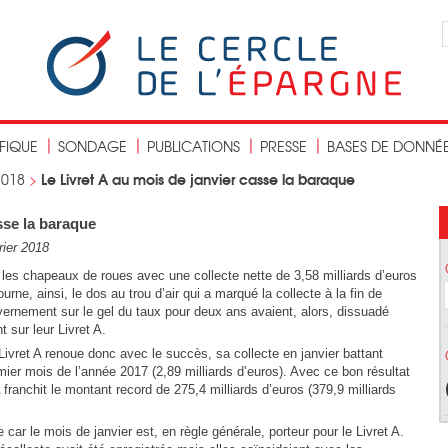
IFIQUE
SONDAGE
PUBLICATIONS
PRESSE
BASES DE DONNÉ
Le Livret A au mois de janvier casse la baraque
2018
>
sse la baraque
rier 2018
les chapeaux de roues avec une collecte nette de 3,58 milliards d’euros
urne, ainsi, le dos au trou d’air qui a marqué la collecte à la fin de
ernement sur le gel du taux pour deux ans avaient, alors, dissuadé
 sur leur Livret A.
ivret A renoue donc avec le succès, sa collecte en janvier battant
ier mois de l’année 2017 (2,89 milliards d’euros). Avec ce bon résultat
 franchit le montant record de 275,4 milliards d’euros (379,9 milliards
 car le mois de janvier est, en règle générale, porteur pour le Livret A.