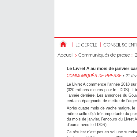
LE CERCLE
CONSEIL SCIENT
Accueil
>
Communiqués de presse
>
Le Livret A au mois de janvier ca
COMMUNIQUÉS DE PRESSE
•
21 fév
Le Livret A commence l’année 2018 sur 
(320 millions d’euros pour le LDDS). Il to
l’année dernière. Les annonces du Gouv
certains épargnants de mettre de l’argent
Après quatre mois de vache maigre, le L
même celle déjà très importante du prem
du mois de janvier, l’encours du Livret A
d’euros avec le LDDS).
Ce résultat n’est pas en soi une surprise