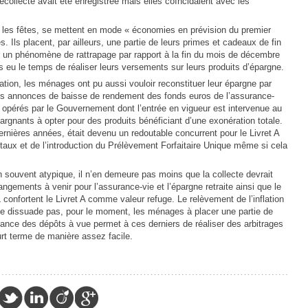
ollecte avait été enregistrée mais elles coïncidaient avec les
 les fêtes, se mettent en mode « économies en prévision du premier
s. Ils placent, par ailleurs, une partie de leurs primes et cadeaux de fin
nt un phénomène de rattrapage par rapport à la fin du mois de décembre
 eu le temps de réaliser leurs versements sur leurs produits d’épargne.
flation, les ménages ont pu aussi vouloir reconstituer leur épargne par
 des annonces de baisse de rendement des fonds euros de l’assurance-
é opérés par le Gouvernement dont l’entrée en vigueur est intervenue au
argnants à opter pour des produits bénéficiant d’une exonération totale.
nières années, était devenu un redoutable concurrent pour le Livret A
on taux et de l’introduction du Prélèvement Forfaitaire Unique même si cela
en souvent atypique, il n’en demeure pas moins que la collecte devrait
ngements à venir pour l’assurance-vie et l’épargne retraite ainsi que le
 confortent le Livret A comme valeur refuge. Le relèvement de l’inflation
 ne dissuade pas, pour le moment, les ménages à placer une partie de
portance des dépôts à vue permet à ces derniers de réaliser des arbitrages
rt terme de manière assez facile.