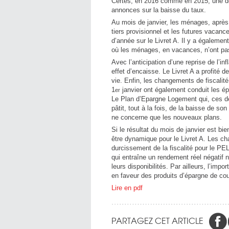
Certes, en 2016 comme en 2015, une déc
annonces sur la baisse du taux.
Au mois de janvier, les ménages, après
tiers provisionnel et les futures vacance
d’année sur le Livret A. Il y a égaleme
où les ménages, en vacances, n’ont pas
Avec l’anticipation d’une reprise de l’in
effet d’encaisse. Le Livret A a profité
vie. Enfin, les changements de fiscalit
1
janvier ont également conduit les ép
er
Le Plan d’Epargne Logement qui, ces der
pâtit, tout à la fois, de la baisse de s
ne concerne que les nouveaux plans.
Si le résultat du mois de janvier est bi
être dynamique pour le Livret A. Les cha
durcissement de la fiscalité pour le PEL
qui entraîne un rendement réel négatif
leurs disponibilités. Par ailleurs, l’im
en faveur des produits d’épargne de cou
Lire en pdf
PARTAGEZ CET ARTICLE