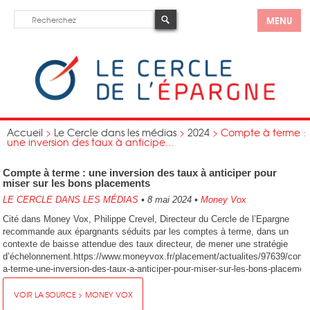
MENU
Accueil
>
Le Cercle dans les médias
>
2024
>
Compte à terme :
une inversion des taux à anticipe...
Compte à terme : une inversion des taux à anticiper pour
miser sur les bons placements
LE CERCLE DANS LES MÉDIAS
•
8 mai 2024
•
Money Vox
Cité dans Money Vox, Philippe Crevel, Directeur du Cercle de l’Epargne
recommande aux épargnants séduits par les comptes à terme, dans un
contexte de baisse attendue des taux directeur, de mener une stratégie
d’échelonnement.https://www.moneyvox.fr/placement/actualites/97639/comp
a-terme-une-inversion-des-taux-a-anticiper-pour-miser-sur-les-bons-placemen
VOIR LA SOURCE > MONEY VOX