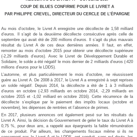
COUP DE BLUES CONFIRME POUR LE LIVRET A
PAR PHILIPPE CREVEL, DIRECTEUR DU CERCLE DE L’ÉPARGNE
Au mois d’octobre, le Livret A enregistre une décollecte de 1,58 milliard
d’euros. Il s’agit de la deuxième décollecte consécutive après celle de
septembre qui avait été de 200 millions d’euros. Il s’agit du plus mauvais
résultat du Livret A de ces deux dernières années. Il faut, en effet,
remonter au mois d’octobre 2015 pour obtenir une décollecte supérieure
(-2,29 milliards d’euros). Avec le Livret de Développement Durable et
Solidaire, le solde a été négatif le mois dernier de 2 milliards d’euros (-420
millions d’euros pour le LDDS).
L’automne, et plus particulièrement le mois d’octobre, ne réussissent
guère au Livret A. De 2008 à 2017, le Livret A a enregistré à sept reprises
un solde négatif. Depuis 2014, la décollecte a été de 1 à 3 milliards
d’euros en octobre (-2,93 milliards en octobre 2014, -2,29 milliards en
octobre 2015 et -1,02 milliard en octobre 2016). Cette récurrence de la
décollecte s’explique par le paiement des impôts locaux (octobre et
novembre), les dépenses de rentrées et l’absence de primes.
En 2017, plusieurs annonces ont également pesé sur les résultats du
Livret A. Ainsi, la décision du Gouvernement de geler le taux du Livret A à
0,75 %, pour deux ans, a rappelé aux épargnants la faible rémunération
de ce produit. Par ailleurs, les changements fiscaux même si ils ne
concernent pas le Livret A et le LDDS, ont conduit, sans nul doute, les