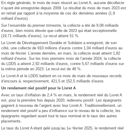
En règle générale, le mois de mars réussit au Livret A, aucune décollecte
n’ayant été enregistrée depuis 2009. Le résultat du mois de mars 2023 est
en retrait par rapport à la moyenne de ces dix dernières années (1,9
milliard d’euros).
Sur l’ensemble du premier trimestre, la collecte a été de 9,08 milliards
d’euros, bien moins élevée que celle de 2023 qui était exceptionnelle
(19,71 milliards d’euros). Le recul atteint 51 %.
Le Livret de Développement Durable et Solidaire a enregistré, de son
côté, une collecte de 910 millions d’euros contre 1,04 milliard d’euros au
mois de février. L’année dernière, en mars, la collecte avait atteint 1,82
milliard d’euros. Sur les trois premiers mois de l’année 2024, la collecte
du LDDS a atteint 2,92 milliards d’euros, contre 5,67 milliards d’euros sur
la même période en 2023. Le recul est de 48 %.
Le Livret A et le LDDS battent en ce mois de mars de nouveaux records
d’encours à, respectivement, 421,5 et 152,5 milliards d’euros.
Un rendement réel positif pour le Livret A
Avec un taux d’inflation de 2,4 % en mars, le rendement réel du Livret A
est, pour la première fois depuis 2020, redevenu positif. Les épargnants
gagnent à nouveau de l’argent avec leur Livret A. Traditionnellement, un
rendement réel positif a peu d’influence sur le niveau de la collecte, les
épargnants regardant avant tout le taux nominal et le taux des autres
placements.
Le taux du Livret A étant gelé jusqu’au 1
février 2025, le rendement réel
er