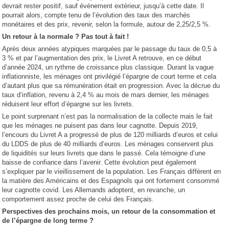
devrait rester positif, sauf évènement extérieur, jusqu’à cette date. Il
pourrait alors, compte tenu de l’évolution des taux des marchés
monétaires et des prix, revenir, selon la formule, autour de 2,25/2,5 %.
Un retour à la normale ? Pas tout à fait !
Après deux années atypiques marquées par le passage du taux de 0,5 à
3 % et par l’augmentation des prix, le Livret A retrouve, en ce début
d’année 2024, un rythme de croissance plus classique. Durant la vague
inflationniste, les ménages ont privilégié l’épargne de court terme et cela
d’autant plus que sa rémunération était en progression. Avec la décrue du
taux d’inflation, revenu à 2,4 % au mois de mars dernier, les ménages
réduisent leur effort d’épargne sur les livrets.
Le point surprenant n’est pas la normalisation de la collecte mais le fait
que les ménages ne puisent pas dans leur cagnotte. Depuis 2019,
l’encours du Livret A a progressé de plus de 120 milliards d’euros et celui
du LDDS de plus de 40 milliards d’euros. Les ménages conservent plus
de liquidités sur leurs livrets que dans le passé. Cela témoigne d’une
baisse de confiance dans l’avenir. Cette évolution peut également
s’expliquer par le vieillissement de la population. Les Français diffèrent en
la matière des Américains et des Espagnols qui ont fortement consommé
leur cagnotte covid. Les Allemands adoptent, en revanche, un
comportement assez proche de celui des Français.
Perspectives des prochains mois, un retour de la consommation et
de l’épargne de long terme ?