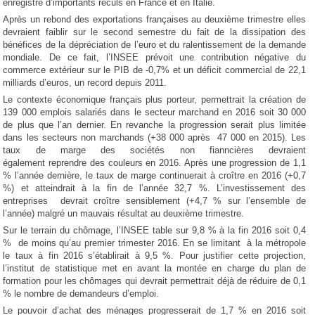
enregistré d’importants reculs en France et en Italie.
Après un rebond des exportations françaises au deuxième trimestre elles
devraient faiblir sur le second semestre du fait de la dissipation des
bénéfices de la dépréciation de l’euro et du ralentissement de la demande
mondiale. De ce fait, l’INSEE prévoit une contribution négative du
commerce extérieur sur le PIB de -0,7% et un déficit commercial de 22,1
milliards d’euros, un record depuis 2011.
Le contexte économique français plus porteur, permettrait la création de
139 000 emplois salariés dans le secteur marchand en 2016 soit 30 000
de plus que l’an dernier. En revanche la progression serait plus limitée
dans les secteurs non marchands (+38 000 après 47 000 en 2015). Les
taux de marge des sociétés non fianncières devraient
également reprendre des couleurs en 2016. Après une progression de 1,1
% l’année dernière, le taux de marge continuerait à croître en 2016 (+0,7
%) et atteindrait à la fin de l’année 32,7 %. L’investissement des
entreprises devrait croître sensiblement (+4,7 % sur l’ensemble de
l’année) malgré un mauvais résultat au deuxième trimestre.
Sur le terrain du chômage, l’INSEE table sur 9,8 % à la fin 2016 soit 0,4
% de moins qu’au premier trimester 2016. En se limitant à la métropole
le taux à fin 2016 s’établirait à 9,5 %. Pour justifier cette projection,
l’institut de statistique met en avant la montée en charge du plan de
formation pour les chômages qui devrait permettrait déjà de réduire de 0,1
% le nombre de demandeurs d’emploi.
Le pouvoir d’achat des ménages progresserait de 1,7 % en 2016 soit