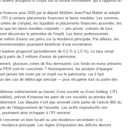
étaient assujettis à l’impôt sur la fortune immobilière, qui a rapporté un
de finances pour 2026 par le député MoDem Jean-Paul Matteï et adopté
 de l’IFI à certains placements financiers et biens meubles. Les sommes,
unités de compte), les liquidités et placements financiers assimilés, les
si que les biens meubles corporels — jets privés, voitures de luxe,
rent désormais le périmètre de l’impôt. Les biens professionnels
illion d’euros est prévu sur la résidence principale. Par ailleurs, les
onnementales pourraient bénéficier d’une exonération.
n barème progressif (actuellement de 0,5 % à 1,5 %). Le taux serait
qu’à partir de 2 millions d’euros de patrimoine.
ement, plusieurs zones de flou demeurent. Les fonds en euros présents
les PER sont-ils concernés ? Historiquement, les produits d’épargne
ont jamais été visés par un impôt sur le patrimoine, car il faut
’un des cas de déblocage anticipé — pour récupérer tout ou partie des
détenus indirectement au travers d’une société ou d’une holding. L’IFI,
mobilier), prévoit d’imposer les parts de ces sociétés au prorata des
détiennent. Les députés n’ont pas amendé cette partie de l’article 965 du
te de l’élargissement de l’assiette. Les actifs improductifs non
 pourraient ainsi échapper à l’IFI remanié.
it concerner un bien locatif ou une résidence secondaire si le
a résidence principale. Les règles d’imputation des déficits devront