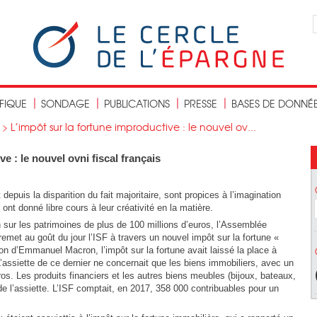
IFIQUE
SONDAGE
PUBLICATIONS
PRESSE
BASES DE DONNÉ
>
L’impôt sur la fortune improductive : le nouvel ov...
e : le nouvel ovni fiscal français
epuis la disparition du fait majoritaire, sont propices à l’imagination
ont donné libre cours à leur créativité en la matière.
n sur les patrimoines de plus de 100 millions d’euros, l’Assemblée
met au goût du jour l’ISF à travers un nouvel impôt sur la fortune «
on d’Emmanuel Macron, l’impôt sur la fortune avait laissé la place à
 L’assiette de ce dernier ne concernait que les biens immobiliers, avec un
uros. Les produits financiers et les autres biens meubles (bijoux, bateaux,
 de l’assiette. L’ISF comptait, en 2017, 358 000 contribuables pour un