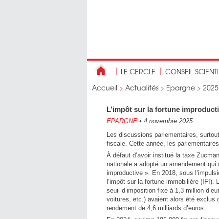
LE CERCLE
CONSEIL SCIENT
Accueil
>
Actualités
>
Epargne
>
2025
L’impôt sur la fortune improductiv
EPARGNE
•
4 novembre 2025
Les discussions parlementaires, surtout d
fiscale. Cette année, les parlementaires 
À défaut d’avoir institué la taxe Zucma
nationale a adopté un amendement qui re
improductive ». En 2018, sous l’impulsi
l’impôt sur la fortune immobilière (IFI).
seuil d’imposition fixé à 1,3 million d’e
voitures, etc.) avaient alors été exclus
rendement de 4,6 milliards d’euros.