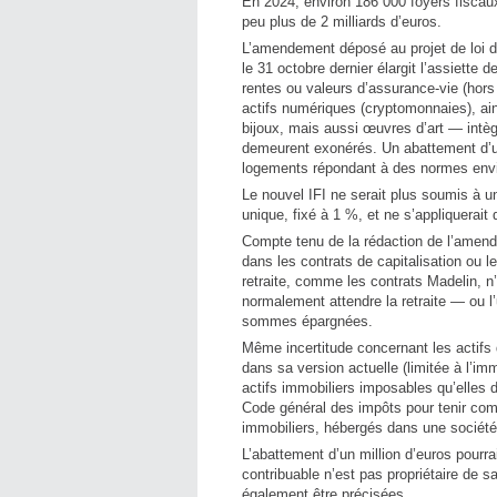
En 2024, environ 186 000 foyers fiscaux 
peu plus de 2 milliards d’euros.
L’amendement déposé au projet de loi 
le 31 octobre dernier élargit l’assiette
rentes ou valeurs d’assurance-vie (hors 
actifs numériques (cryptomonnaies), ain
bijoux, mais aussi œuvres d’art — intèg
demeurent exonérés. Un abattement d’un m
logements répondant à des normes envir
Le nouvel IFI ne serait plus soumis à u
unique, fixé à 1 %, et ne s’appliquerait 
Compte tenu de la rédaction de l’amend
dans les contrats de capitalisation ou 
retraite, comme les contrats Madelin, n’
normalement attendre la retraite — ou l
sommes épargnées.
Même incertitude concernant les actifs 
dans sa version actuelle (limitée à l’im
actifs immobiliers imposables qu’elles 
Code général des impôts pour tenir comp
immobiliers, hébergés dans une société,
L’abattement d’un million d’euros pourra
contribuable n’est pas propriétaire de s
également être précisées.