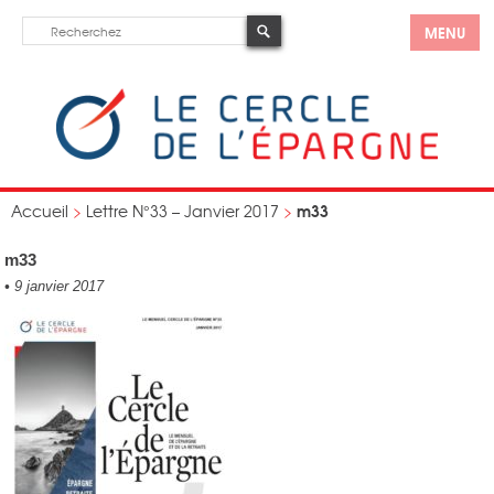
MENU
m33
Accueil
>
Lettre N°33 – Janvier 2017
>
m33
•
9 janvier 2017