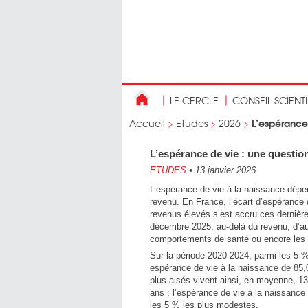
LE CERCLE
CONSEIL SCIENT
L’espérance
Accueil
>
Etudes
>
2026
>
L’espérance de vie : une questio
ETUDES
•
13 janvier 2026
L’espérance de vie à la naissance dépen
revenu. En France, l’écart d’espérance
revenus élevés s’est accru ces derniè
décembre 2025, au-delà du revenu, d’aut
comportements de santé ou encore les c
Sur la période 2020-2024, parmi les 5 
espérance de vie à la naissance de 85
plus aisés vivent ainsi, en moyenne, 13
ans : l’espérance de vie à la naissance
les 5 % les plus modestes.