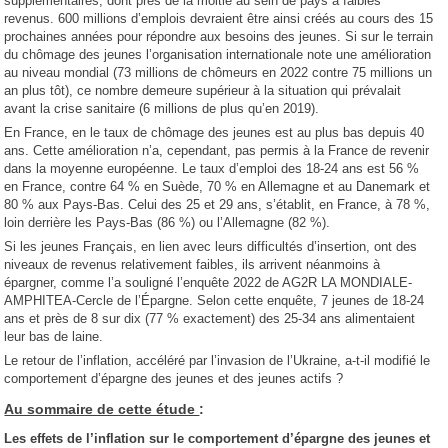
supplémentaires, dont près de la moitié au sein de pays à faibles
revenus. 600 millions d’emplois devraient être ainsi créés au cours des 15
prochaines années pour répondre aux besoins des jeunes. Si sur le terrain
du chômage des jeunes l’organisation internationale note une amélioration
au niveau mondial (73 millions de chômeurs en 2022 contre 75 millions un
an plus tôt), ce nombre demeure supérieur à la situation qui prévalait
avant la crise sanitaire (6 millions de plus qu’en 2019).
En France, en le taux de chômage des jeunes est au plus bas depuis 40
ans. Cette amélioration n’a, cependant, pas permis à la France de revenir
dans la moyenne européenne. Le taux d’emploi des 18-24 ans est 56 %
en France, contre 64 % en Suède, 70 % en Allemagne et au Danemark et
80 % aux Pays-Bas. Celui des 25 et 29 ans, s’établit, en France, à 78 %,
loin derrière les Pays-Bas (86 %) ou l’Allemagne (82 %).
Si les jeunes Français, en lien avec leurs difficultés d’insertion, ont des
niveaux de revenus relativement faibles, ils arrivent néanmoins à
épargner, comme l’a souligné l’enquête 2022 de AG2R LA MONDIALE-
AMPHITEA-Cercle de l’Épargne. Selon cette enquête, 7 jeunes de 18-24
ans et près de 8 sur dix (77 % exactement) des 25-34 ans alimentaient
leur bas de laine.
Le retour de l’inflation, accéléré par l’invasion de l’Ukraine, a-t-il modifié le
comportement d’épargne des jeunes et des jeunes actifs ?
Au sommaire de cette étude
:
Les effets de l’inflation sur le comportement d’épargne des jeunes et