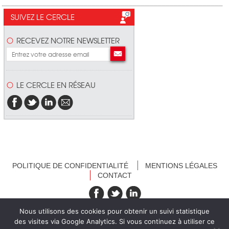
SUIVEZ LE CERCLE
RECEVEZ NOTRE NEWSLETTER
LE CERCLE EN RÉSEAU
POLITIQUE DE CONFIDENTIALITÉ
MENTIONS LÉGALES
CONTACT
recevez nos newsletters
Nous utilisons des cookies pour obtenir un suivi statistique
des visites via Google Analytics. Si vous continuez à utiliser ce