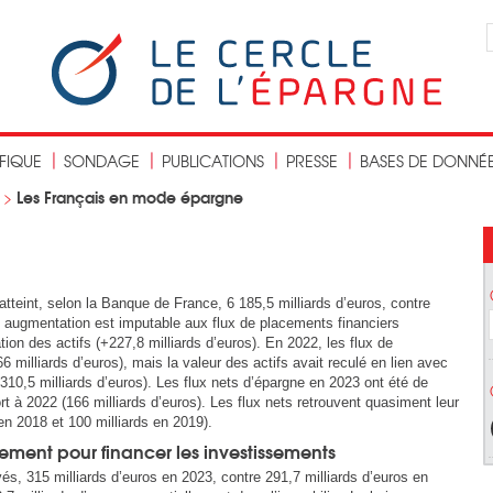
IFIQUE
SONDAGE
PUBLICATIONS
PRESSE
BASES DE DONNÉ
Les Français en mode épargne
>
tteint, selon la Banque de France, 6 185,5 milliards d’euros, contre
e augmentation est imputable aux flux de placements financiers
ation des actifs (+227,8 milliards d’euros). En 2022, les flux de
 milliards d’euros), mais la valeur des actifs avait reculé en lien avec
310,5 milliards d’euros). Les flux nets d’épargne en 2023 ont été de
ort à 2022 (166 milliards d’euros). Les flux nets retrouvent quasiment leur
en 2018 et 100 milliards en 2019).
ement pour financer les investissements
és, 315 milliards d’euros en 2023, contre 291,7 milliards d’euros en