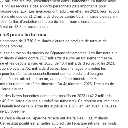
7 milliards d’euros, essentiellement dans l’immobilier. La baisse avec
. Ils ont eu recours à des apports personnels plus importants pour
 hausse des taux. Les ménages ont réduit, en effet, en 2023, leur recours
n’ont été que de 21,2 milliards d’euros contre 83,2 milliards d’euros en
023, le flux d’endettement a été de 1,6 milliard d’euros quand la
 est de 13,3 milliards d’euros.
leS produits de taux
t composé de 3 736,3 milliards d’euros de produits de taux et de
 fonds propres.
hausse en raison du succès de l’épargne réglementée. Les flux nets sur
milliards d’euros contre 77,7 milliards d’euros au troisième trimestre.
ire et les dépôts à vue, en 2023, de 48,4 milliards d’euros. À fin 2023,
vue s’élevait à 751 milliards d’euros. Les ménages ont réduit les
e pour les réaffecter essentiellement sur les produits d’épargne
ementée ont atteint, sur un an, au quatrième trimestre 2023,
ards d’euros en troisième trimestre. Au 4
trimestre 2023, l’encours de
e
lliards d’euros.
et des livrets bancaires demeurent positifs en 2023 (+42,2 milliards
 40,9 milliards d’euros au troisième trimestre). Ce résultat est imputable
 bénéficient de taux attractifs supérieurs à 3 % en lien avec la hausse
ale Européenne.
ssurance vie et de l’épargne retraite ont été faibles, +3,6 milliards
e résultat positif est à mettre au crédit de l’épargne retraite, les fonds