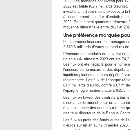
2022. Les ménages ont investi pour 173,
2022 est faible (62,7 milliards d’euros)
investir, afin d’être moins exposés à la
à l’endettement. Les flux d’endettement 
2022. Pour le seul quatrième trimestre 2
moyenne trimestrielle entre 2013 et 2023
Une préférence marquée pour 
Le patrimoine financier des ménages es
2 379,6 milliards d’euros de produits de
L’encours des produits de taux est en 
un an au 4
trimestre 2023 ont été 74,2 
e
Les flux ont été négatifs pour le numéra
l’encours du numéraire et des dépôts à 
liquidités placées sur leurs dépôts à vu
réglementée. Les flux de l’épargne régl
61,4 milliards d’euros, contre 63,7 milli
l’épargne réglementée a atteint 935,5 mi
Les flux en faveur des contrats à terme 
d’euros au 4
trimestre sur un an, contre
e
à la croissance des contrats à terme qui
des taux directeurs de la Banque Centr
Les flux au profit des fonds euros de l’a
d’euros sur un an au 4
trimestre 2023. C
e