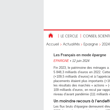
LE CERCLE
CONSEIL SCIENT
Accueil
>
Actualités
>
Epargne
>
2024
Les Français en mode épargne
EPARGNE
•
12 juin 2024
Fin 2023, le patrimoine des ménages a a
5 848,3 milliards d’euros en 2022. Cett
(+109,5 milliards d’euros) et à l’appréci
placements étaient plus importants (+166
les résultats des marchés « actions » (-
109 milliards d’euros, en recul par rapp
niveau d’avant pandémie (111 milliards 
Un moindre recours à l’endett
Les flux bruts d’épargne demeurent élev