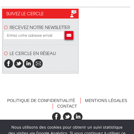
SUIVEZ LE CERCLE
RECEVEZ NOTRE NEWSLETTER
LE CERCLE EN RÉSEAU
POLITIQUE DE CONFIDENTIALITÉ
MENTIONS LÉGALES
CONTACT
recevez nos newsletters
Nous utilisons des cookies pour obtenir un suivi statistique
des visites via Google Analytics. Si vous continuez à utiliser ce