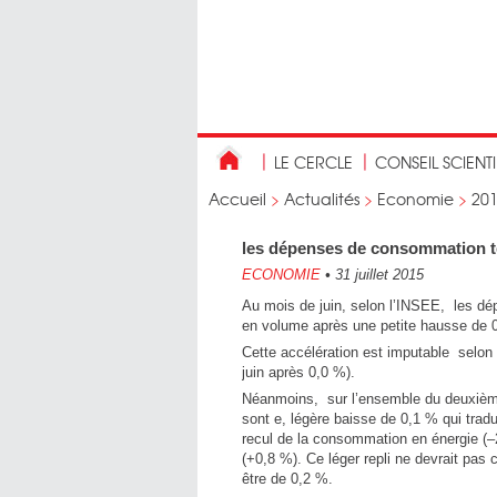
LE CERCLE
CONSEIL SCIENT
Accueil
>
Actualités
>
Economie
>
20
les dépenses de consommation te
ECONOMIE
•
31 juillet 2015
Au mois de juin, selon l’INSEE, les 
en volume après une petite hausse de 
Cette accélération est imputable selo
juin après 0,0 %).
Néanmoins, sur l’ensemble du deuxièm
sont e, légère baisse de 0,1 % qui tradu
recul de la consommation en énergie 
(+0,8 %). Ce léger repli ne devrait pas
être de 0,2 %.